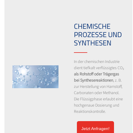
CHEMISCHE
PROZESSE UND
SYNTHESEN
In der chemischen Industrie
dient tiefkalt verflüssigtes CO₂
als Rohstoff oder Trägergas
bei Synthesereaktionen
, z. B.
zur Herstellung von Harnstoff,
Carbonaten oder Methanol.
Die Flüssigphase erlaubt eine
hochgenaue Dosierung und
Reaktionskontrolle.
Jetzt Anfragen!