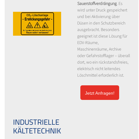
Sauerstoffverdrängung
. Es
wird unter Druck gespeichert
und bei Aktivierung über
Düsen in den Schutzbereich
ausgebracht. Besonders
geeignet ist diese Lösung für
EDV-Räume,
Maschinenräume, Archive
oder Gefahrstofflager – überall
dort, wo ein rückstandsfreies,
elektrisch nicht leitendes
Löschmittel erforderlich ist.
Jetzt Anfragen!
INDUSTRIELLE
KÄLTETECHNIK