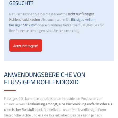
GESUCHT?
Natürlich können Sie bei Messer Austria
nicht nur flüssiges
Kohlendioxid kaufen
. Also auch, wenn Sie
flüssiges Helium
,
flüssigen Stickstoff
oder ein anderes tiefkalt verflüssigtes Gas für
Ihre Prozesse benötigen, sind Sie bei uns richtig.
Jetzt Anfragen!
ANWENDUNGSBEREICHE VON
FLÜSSIGEM KOHLENDIOXID
Flüssiges CO₂ kommt in spezialisierten industriellen Prozessen zum
Einsatz, wo es
Kälteleistung erbringt, eine Druckwirkung entfaltet oder als
chemischer Rohstoff dient
. Die tiefkalte, unter Druck verflüssigte Form
bietet hohe Dichte und exakte Dosierbarkeit. Das Gas kann je nach