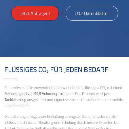
>
Jetzt Anfragen!
CO2 Datenblätter
FLÜSSIGES CO₂ FÜR JEDEN BEDARF
Für professionelle Anwender bieten wir tiefkaltes, flüssiges CO₂ mit einem
Reinheitsgrad von 99,9 Volumenprozent
an. Das Produkt wird
per
Tankfahrzeug
ausgeliefert und eignet sich ideal für stationäre oder mobile
Lagereinheiten.
Die Lieferung erfolgt unter Einhaltung strengster Sicherheitsstandards –
inklusive technischer Beratung und Schulung durch unsere Experten bei
Bedarf. Neben der tiefkalt verflüssigten Form bietet Messer Austria