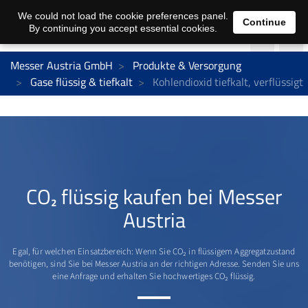
We could not load the cookie preferences panel.
Continue
By continuing you accept essential cookies.
Messer Austria GmbH
Produkte & Versorgung
Gase flüssig & tiefkalt
Kohlendioxid tiefkalt, verflüssigt
CO₂ flüssig kaufen bei Messer
Austria
Egal, für welchen Einsatzbereich: Wenn Sie CO₂ in flüssigem Aggregatzustand
benötigen, sind Sie bei Messer Austria an der richtigen Adresse. Senden Sie uns
eine Anfrage und erhalten Sie hochwertiges CO₂ flüssig.