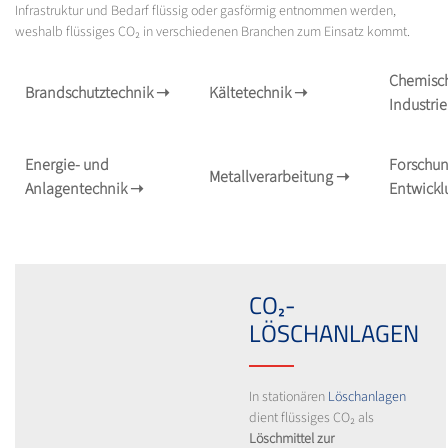
Infrastruktur und Bedarf flüssig oder gasförmig entnommen werden,
weshalb flüssiges CO₂ in verschiedenen Branchen zum Einsatz kommt.
Chemisc
Brandschutztechnik
➝
Kältetechnik
➝
Industri
Energie- und
Forschun
Metallverarbeitung
➝
Anlagentechnik
➝
Entwick
CO₂-
LÖSCHANLAGEN
In stationären
Löschanlagen
dient flüssiges CO₂ als
Löschmittel zur