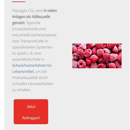
Flüssiges CO₂ wird
in vielen
Anlagen als Kältequelle
genutzt
. Typische
Einsatzbereiche sind
industrielle Gefrierprozesse
oder Transportkälte in
spezialisierten Systemen.
Es spielt z. B. eine
wesentliche Rolle in
Schockfrostverfahren für
Lebensmittel
, um die
Produktqualität durch
schnelles Herunterkühlen
zu erhalten.
Jetzt
Anfragen!