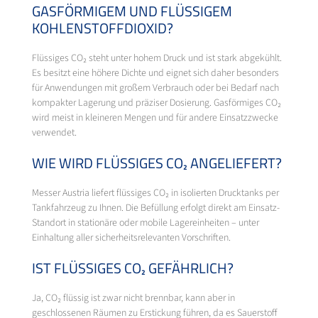
GASFÖRMIGEM UND FLÜSSIGEM
KOHLENSTOFFDIOXID?
Flüssiges CO₂ steht unter hohem Druck und ist stark abgekühlt.
Es besitzt eine höhere Dichte und eignet sich daher besonders
für Anwendungen mit großem Verbrauch oder bei Bedarf nach
kompakter Lagerung und präziser Dosierung. Gasförmiges CO₂
wird meist in kleineren Mengen und für andere Einsatzzwecke
verwendet.
WIE WIRD FLÜSSIGES CO₂ ANGELIEFERT?
Messer Austria liefert flüssiges CO₂ in isolierten Drucktanks per
Tankfahrzeug zu Ihnen. Die Befüllung erfolgt direkt am Einsatz-
Standort in stationäre oder mobile Lagereinheiten – unter
Einhaltung aller sicherheitsrelevanten Vorschriften.
IST FLÜSSIGES CO₂ GEFÄHRLICH?
Ja, CO₂ flüssig ist zwar nicht brennbar, kann aber in
geschlossenen Räumen zu Erstickung führen, da es Sauerstoff