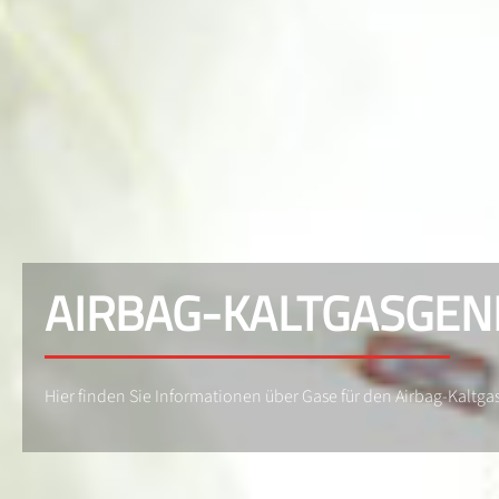
AIRBAG-KALTGASGEN
Hier finden Sie Informationen über Gase für den Airbag-Kaltga