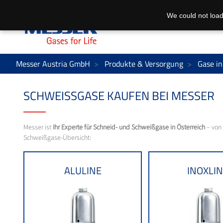
We could not load
Messer Austria GmbH
Produkte & Versorgung
Gase in
SCHWEISSGASE KAUFEN BEI MESSER
Messer ist
Ihr Experte für Schneid- und Schweißgase in Österreich
– von 
Schweißgase-Übersicht:
ALULINE
INOXLI