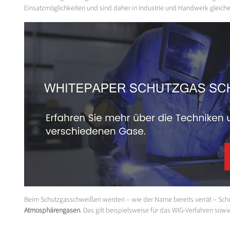
Einsatzmöglichkeiten und sind daher in Industrie und Handwerk gleiche
Beim Schutzgasschweißen werden – wie der Name bereits verrät – Sc
Atmosphärengasen
. Das gilt beispielsweise für das WIG-Verfahren sowi