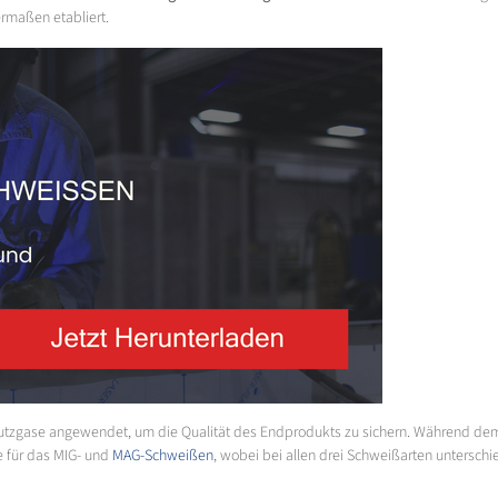
rmaßen etabliert.
hutzgase angewendet, um die Qualität des Endprodukts zu sichern. Während d
e für das MIG- und
MAG-Schweißen
, wobei bei allen drei Schweißarten untersch