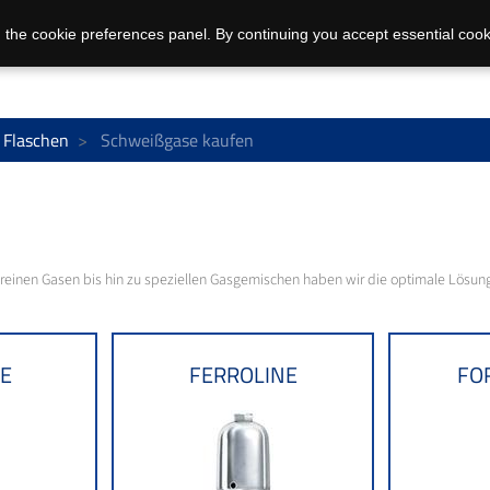
 the cookie preferences panel. By continuing you accept essential cook
 Flaschen
Schweißgase kaufen
reinen Gasen bis hin zu speziellen Gasgemischen haben wir die optimale Lösung 
NE
FERROLINE
FO