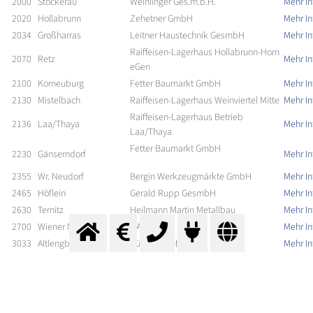
2000
Stockerau
Weinlinger Ges.m.b.H.
Mehr In
2020
Hollabrunn
Zehetner GmbH
Mehr In
2034
Großharras
Leitner Haustechnik GesmbH
Mehr In
Raiffeisen-Lagerhaus Hollabrunn-Horn
2070
Retz
Mehr In
eGen
2100
Korneuburg
Fetter Baumarkt GmbH
Mehr In
2130
Mistelbach
Raiffeisen-Lagerhaus Weinviertel Mitte
Mehr In
Raiffeisen-Lagerhaus Betrieb
2136
Laa/Thaya
Mehr In
Laa/Thaya
Fetter Baumarkt GmbH
2230
Gänserndorf
Mehr In
2355
Wr. Neudorf
Bergin Werkzeugmärkte GmbH
Mehr In
2465
Höflein
Gerald Rupp GesmbH
Mehr In
2630
Ternitz
Heilmann Martin Metallbau
Mehr In
2700
Wiener Neustadt
ÖAG AG
Mehr In
3033
Altlengbach
Dürer GesmbH
Mehr In
3107
St. Pölten
ÖAG AG
Mehr In
RLH St. Pölten, Filiale Herzogenburg
3130
Herzogenburg
Mehr In
3160
Traisen
Janisch GmbH
Mehr In