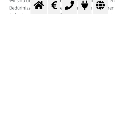
Wir sind der Meinung, jeder Kunde hat seine eigenen
Bedürfnisse. Daher erstellen wir Ihnen ein nach Ihren
Anforderungen individuelles Angebot mit dem besten
Preis.
Messer Austria versorgt Sie mit
Industriegase
wie Argon &
Schweißgase
, Propan, Ballongas und weiteren
Anwendungen
.
Nutzen Sie bitte das folgende Formular: