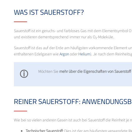
WAS IST SAUERSTOFF?
Sauerstoff ist ein geruchs- und farbloses Gas mit dem Elementsymbol 
und existieren dementsprechend immer nur als O₂-Moleküle.
Sauerstoff ist das auf der Erde am häufigsten vorkommende Element un
enthaltenen Edelgasen wie
Argon
oder
Helium
). Je nach dem Reinheit
ⓘ
Möchten Sie
mehr über die Eigenschaften von Sauerstoff
REINER SAUERSTOFF: ANWENDUNGSB
Wie bei so vielen anderen Gasen ist auch bei Sauerstoff die Reinheit j
Technischer Sauerstoff:
Dies ist der am häufigsten verwendete R