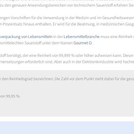
 zu den genauen Anwendungsbereichen von technischem Sauerstoff erfahren Sie 
trengen Vorschriften für die Verwendung in der Medizin und im Gesundheitswese
n Prozentsatz hinaus enthalten. Er wird für die Beatmung, in medizinischen Ga
sverpackung von Lebensmitteln
in der
Lebensmittelbranche
muss eine Reinheit
bensmittelechten Sauerstoff unter dem Namen
Gourmet O
.
stoff benötigt, der eine Reinheit von 99,999 % oder höher aufweisen kann. Diese
tzungen erforderlich sind. Aber auch in der Elektronikindustrie wird hochrein
ie den Reinheitsgrad bezeichnen. Die Zahl vor dem Punkt steht dabei für die ges
 von 99,95 %.