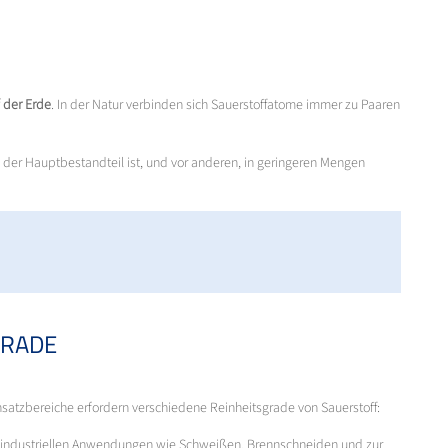
 der Erde
. In der Natur verbinden sich Sauerstoffatome immer zu Paaren
% der Hauptbestandteil ist, und vor anderen, in geringeren Mengen
GRADE
nsatzbereiche erfordern verschiedene Reinheitsgrade von Sauerstoff:
in industriellen Anwendungen wie Schweißen, Brennschneiden und zur