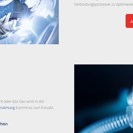
Verbindungsprozesse zu optimieren
J
cht oder das Gas wird in der
henatmung
kommt es zum Einsatz.
ahren