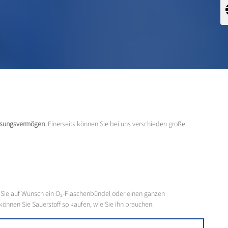
assungsvermögen
. Einerseits können Sie bei uns verschieden große
n Sie auf Wunsch ein O₂-Flaschenbündel oder einen ganzen
können Sie Sauerstoff so kaufen, wie Sie ihn brauchen.