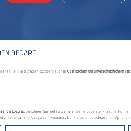
DEN BEDARF
hiedenen Reinheitsgraden, sondern auch in
Gasflaschen mit unterschiedlichem F
assende Lösung:
Benötigen Sie mehr als eine einzelne Sauerstoff-Flasche, könne
en, in eine On-Site-Anlage zu investieren. Dank unserer verschiedenen Optionen 