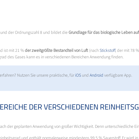
O und der Ordnungszahl 8 und bildet die
Grundlage für das biologische Leben auf
d ist mit 21 %
der zweitgrößte Bestandteil von Luft
(nach
Stickstoff
, der mit 78 
sgrad des Gases kann es in verschiedenen Bereichen Anwendung finden.
erfahren? Nutzen Sie unsere praktische, für
iOS
und
Android
verfügbare App.
EREICHE DER VERSCHIEDENEN REINHEITS
e nach der geplanten Anwendung von großer Wichtigkeit. Denn unterschiedliche Ei
einheitsgrad und enthält normalerweise mindestens 99,5 % Sauerstoff. Er wird 