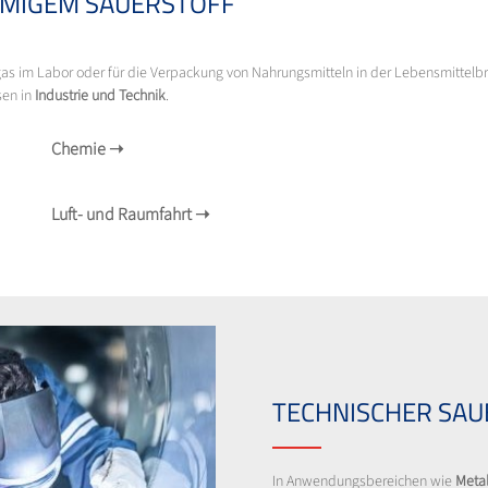
MIGEM SAUERSTOFF
rgas im Labor oder für die Verpackung von Nahrungsmitteln in der Lebensmitte
sen in
Industrie und Technik
.
Chemie
➝
Luft- und Raumfahrt
➝
TECHNISCHER SAU
In Anwendungsbereichen wie
Meta