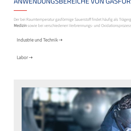
ANWENDUNGSBEREICHE VON GASFÖR
Der bei Raumtemperatur gasförmige Sauerstoff findet häufig als Träge
Medizin
sowie bei verschiedenen Verbrennungs- und Oxidationsprozes
Industrie und Technik
➝
Labor
➝