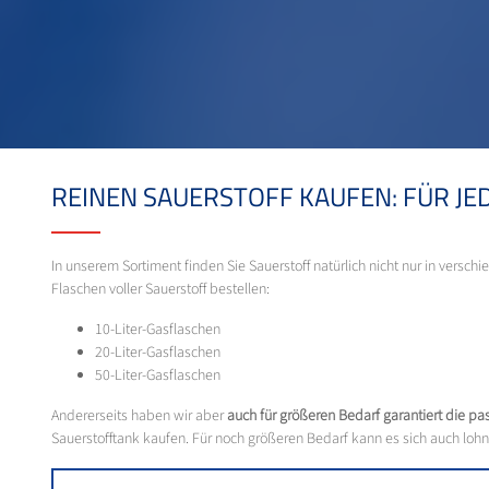
REINEN SAUERSTOFF KAUFEN: FÜR JE
In unserem Sortiment finden Sie Sauerstoff natürlich nicht nur in versc
Flaschen voller Sauerstoff bestellen:
10-Liter-Gasflaschen
20-Liter-Gasflaschen
50-Liter-Gasflaschen
Andererseits haben wir aber
auch für größeren Bedarf garantiert die p
Sauerstofftank kaufen. Für noch größeren Bedarf kann es sich auch lohn