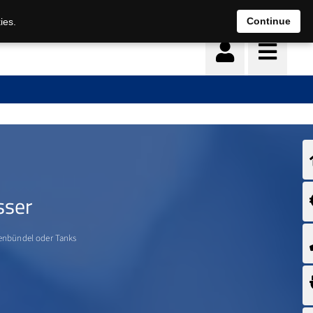
Continue
ies.
sser
chenbündel oder Tanks