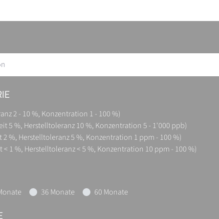
on
IE
ranz 2 - 10 %, Konzentration 1 - 100 %)
eit 5 %, Herstelltoleranz 10 %, Konzentration 5 - 1'000 ppb)
t 2 %, Herstelltoleranz 5 %, Konzentration 1 ppm - 100 %)
t < 1 %, Herstelltoleranz < 5 %, Konzentration 10 ppm - 100 %)
Monate
36 Monate
60 Monate
E