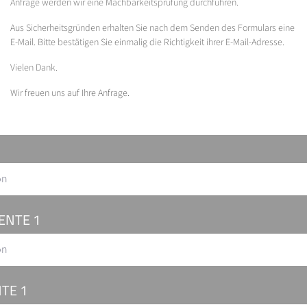
Anfrage werden wir eine Machbarkeitsprüfung durchführen.
Aus Sicherheitsgründen erhalten Sie nach dem Senden des Formulars eine
E-Mail. Bitte bestätigen Sie einmalig die Richtigkeit ihrer E-Mail-Adresse.
Vielen Dank.
Wir freuen uns auf Ihre Anfrage.
on
ENTE 1
on
TE 1