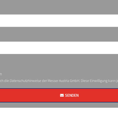
en
ich die Datenschutzhinweise der Messer Austria GmbH. Diese Einwilligung kann 
SENDEN