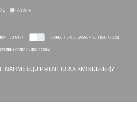
0 L
Andere
KAT (ISO 6141)
AKKREDITIERTES GASGEMISCH (ISO 17025)
REFERENZMATERIAL (ISO 17034)
ENTNAHME EQUIPMENT (DRUCKMINDERER)?