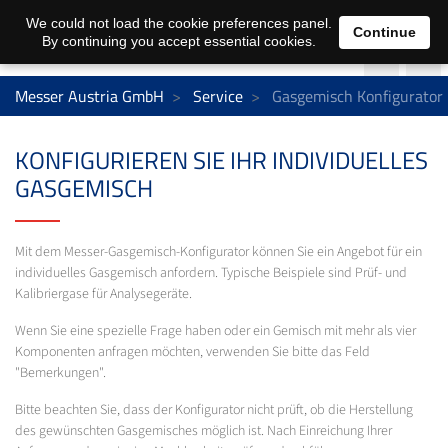
We could not load the cookie preferences panel.
Continue
By continuing you accept essential cookies.
Messer Austria GmbH
Service
Gasgemisch Konfigurator
KONFIGURIEREN SIE IHR INDIVIDUELLES
GASGEMISCH
Mit dem Messer-Gasgemisch-Konfigurator können Sie ein Angebot für ein
individuelles Gasgemisch anfordern. Typische Beispiele sind Prüf- und
Kalibriergase für Analysegeräte.
Wenn Sie eine spezielle Frage haben oder ein Gemisch mit mehr als vier
Komponenten anfragen möchten, verwenden Sie bitte das Feld
"Bemerkungen".
Bitte beachten Sie, dass der Konfigurator nicht prüft, ob die Herstellung
des gewünschten Gasgemisches möglich ist. Nach Einreichung Ihrer