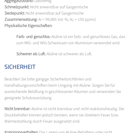
Aggregatzustand:
Gasförmig
Schmelzpunkt:
Nicht anwendbar auf Gasgemische
Siedepunkt:
Nicht anwendbar auf Gasgemische
Zusammensetzung:
Ar = 99,985 Vol.-%, N
= 150 ppmv)
2
Physikalische Eigenschaften:
Farb- und geruchlos:
Aluline ist ein farb- und geruchloses Gas, das
zum MIG- und WIG-Schweissen von Aluminium verwendet wird.
Schwerer als Luft:
Aluline ist schwerer als Luft.
SICHERHEIT
Beachten Sie bitte gängige Sicherheitsrichtlinien und
Handhabungsvorschriften beim Umgang mit Aluline. Sorgen Sie für
ausreichende Belüftung in geschlossenen Räumen und verwenden Sie
geeignete Schutzausrüstung.
Nicht brennbar:
Aluline ist nicht brennbar und nicht reaktionsfreudig. Die
Druckbehälter können jedoch bersten, wenn sie direktem Feuer bzw.
Wärmestrahlung durch Feuer ausgesetzt sind.
Korrosionsverhalten:
Das Lagern von Aluline-Behältern unter nicht