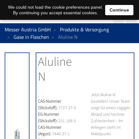
We could not load the cookie preferences panel.
Continue
By continuing you accept essential cookies.
Messer Austria GmbH
Produkte & Versorgung
Gase in Flaschen
Aluline N
Aluline
N
Jetzt Aluline N
CAS-Nummer
bestellen! Unser Team
(Stickstoff):
7727-37-9
sorgt für einen zügigen
EG-Nummer
Ablauf und höchste
(Stickstoff):
231-168-5
Zufriedenheit – Ihr
CAS-Nummer
Anliegen steht im
(Argon):
7440-37-1
Mittelpunkt.