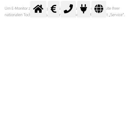
Um E-Monitor zu nutzen, gehen Sie bitte zuerst auf die Website Ihrer
nationalen Tochtergesellschaft und dann auf den Menüpunkt „Service“.
Hier finden Sie neben E-Monitor auch unsere weiteren Angebote im
Rahmen von Messer E-Services.
DER ERSTE SCHRITT ZU E-MONITOR
Bevor Sie E-Monitor zum ersten Mal verwenden, beraten wir Sie gerne
persönlich oder füllen das Online-Formular auf der Website aus. Sie
erhalten einen individuellen Zugangscode, um die verschiedenen
Funktionen von E-Monitor nutzen zu können