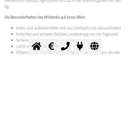
Niederdruck-flüssig-Lagersystem für CO2 in der Standardgröße von 160
kg.
Die Besonderheiten des Minitanks auf einen Blick:
Innen- und Außenbehälter sind aus Edelstahl und vakuumisoliert
Einfaches und sicheres Befüllen, unabhängig von der Tageszeit
Sicherer, niedriger Betriebsdruck von 9,5 bar
Leicht abzulesende Inhaltsanzeige
Effizientes Gasentnahmesystem, das mehr als 2,5 kg pro Stunde
liefert
Vollautomatisches System, daher ist kein Stromanschluss
erforderlich.
Sprechen Sie uns an!
Gern optimieren wir auch die Getränke- und Schankanlagen Ihres Betriebs.
Formular für Preisanfrage