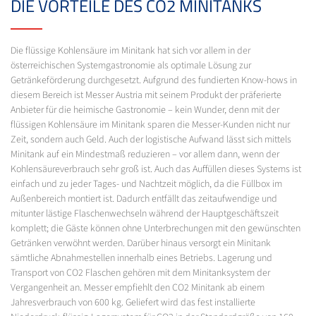
DIE VORTEILE DES CO2 MINITANKS
Die flüssige Kohlensäure im Minitank hat sich vor allem in der
österreichischen Systemgastronomie als optimale Lösung zur
Getränkeförderung durchgesetzt. Aufgrund des fundierten Know-hows in
diesem Bereich ist Messer Austria mit seinem Produkt der präferierte
Anbieter für die heimische Gastronomie – kein Wunder, denn mit der
flüssigen Kohlensäure im Minitank sparen die Messer-Kunden nicht nur
Zeit, sondern auch Geld. Auch der logistische Aufwand lässt sich mittels
Minitank auf ein Mindestmaß reduzieren – vor allem dann, wenn der
Kohlensäureverbrauch sehr groß ist. Auch das Auffüllen dieses Systems ist
einfach und zu jeder Tages- und Nachtzeit möglich, da die Füllbox im
Außenbereich montiert ist. Dadurch entfällt das zeitaufwendige und
mitunter lästige Flaschenwechseln während der Hauptgeschäftszeit
komplett; die Gäste können ohne Unterbrechungen mit den gewünschten
Getränken verwöhnt werden. Darüber hinaus versorgt ein Minitank
sämtliche Abnahmestellen innerhalb eines Betriebs. Lagerung und
Transport von CO2 Flaschen gehören mit dem Minitanksystem der
Vergangenheit an. Messer empfiehlt den CO2 Minitank ab einem
Jahresverbrauch von 600 kg. Geliefert wird das fest installierte