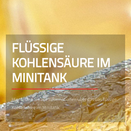
FLÜSSIGE
KOHLENSÄURE IM
MINITANK
Hier finden Sie alle Informationen über das Gas flüssige
Kohlensäure im Minitank.