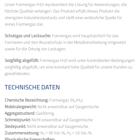
Unser Formiergas H10 repräsentiert die Lösung für Anwendungen, die
höchste Qualität verlangen. Das Produkt erfüllt dieses Produkt die
strengsten Industriestandards und stellt eine verlässliche Quelle für
reines Formiergas dar.
Schutzgas und Lecksuche:
Formiergas wird hauptsächlich für das
Formieren und den Wurzelschutz in der Metallverarbeitung eingesetzt
sowie für die Ortung von Leckagen.
Sorgfältig abgefüllt:
Formiergas H10 wird unter kontrollierten Bedingungen
sorgfältig abgefüllt, um eine konstant hohe Qualität für unsere Kunden zu
gewährleisten.
TECHNISCHE DATEN
Chemische Bezeichnung:
Formiergas (N
/H
)
2
2
Molekulargewicht:
Nicht anwendbar auf Gasgemische
Aggregatzustand:
Gasförmig
Schmelzpunkt:
Nicht anwendbar auf Gasgemische
Siedepunkt:
Nicht anwendbar auf Gasgemische
Zusammensetzung:
N
= 90 Vol.-%, H
= 10 Vol.-%
2
2
Physikalische Eigenschaften: