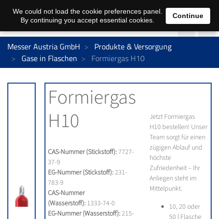
We could not load the cookie preferences panel.
Continue
By continuing you accept essential cookies.
Messer Austria GmbH
Produkte & Versorgung
Gase in Flaschen
Formiergas H10
Formiergas
H10
Jetzt Formiergas
H10 bestellen! Unser
Team sorgt für einen
zügigen Ablauf und
CAS-Nummer (Stickstoff):
7727-
höchste
37-9
Zufriedenheit – Ihr
EG-Nummer (Stickstoff):
231-
Anliegen steht im
783-9
Mittelpunkt.
CAS-Nummer
(Wasserstoff):
1333-74-0
10, 20 oder
EG-Nummer (Wasserstoff):
215-
50 l Flasche