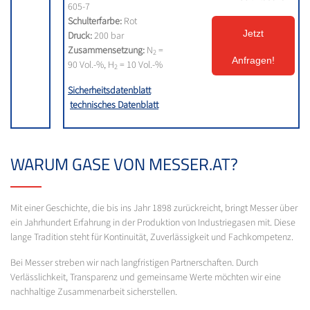
605-7
Schulterfarbe:
Rot
Jetzt
Druck:
200 bar
Zusammensetzung:
N
=
2
Anfragen!
90 Vol.-%, H
= 10 Vol.-%
2
Sicherheitsdatenblatt
technisches Datenblatt
WARUM GASE VON MESSER.AT?
Mit einer Geschichte, die bis ins Jahr 1898 zurückreicht, bringt Messer über
ein Jahrhundert Erfahrung in der Produktion von Industriegasen mit. Diese
lange Tradition steht für Kontinuität, Zuverlässigkeit und Fachkompetenz.
Bei Messer streben wir nach langfristigen Partnerschaften. Durch
Verlässlichkeit, Transparenz und gemeinsame Werte möchten wir eine
nachhaltige Zusammenarbeit sicherstellen.