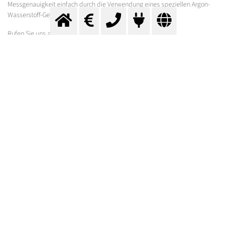
Messgenauigkeit einfach durch die Verwendung eines speziellen Argon-
Wasserstoff-Gemischs.
Rufen Sie uns an!
Gern gehen wir auch Ihren Metalllegierungen auf den elementaren Grund.
Formular für Preisanfrage
Messer Austria versorgt Sie mit Argon & Schweißgase,
Propan, Ballongas und weiteren
Gasen
&
Anwendungen
.
Für Preisauskünfte stehen wir Ihnen gerne zur Verfügung.
Damit wir Ihre Anfrage an den optimalen Fachberater
weiterleiten können, benötigen wir einige Basis-
Informationen von Ihnen.
Nutzen Sie bitte das folgende Formular: