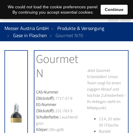
We could not load the cookie preferences panel.
Continue
By continuing you accept essential cookies.
Messer Austria GmbH
Produkte & Versorgung
Gase in Flaschen
Gourmet N70
Gourmet
N
Jetzt Gourmet
N bestellen! Unser
Team sorgt für einen
zügigen Ablauf und
CAS-Nummer
höchste Zufriedenheit –
(Stickstoff):
7727-37-9
Ihr Anliegen steht im
EG-Nummer
Mittelpunkt.
(Stickstoff):
231-783-9
Schulterfarbe:
Leuchtend
13.4, 20 oder
grün
50 l Flasche
Körper:
Oliv-gelb
Bündel