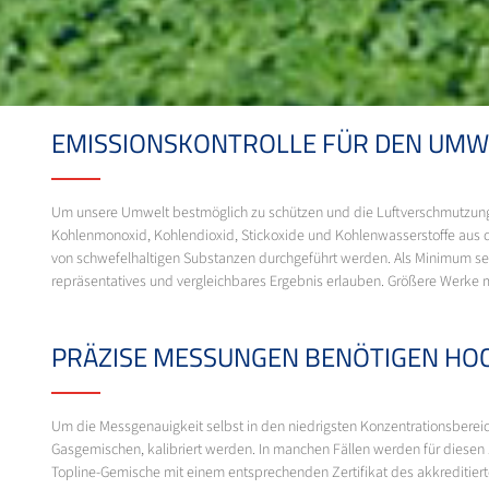
EMISSIONSKONTROLLE FÜR DEN UMW
Um unsere Umwelt bestmöglich zu schützen und die Luftverschmutzung 
Kohlenmonoxid, Kohlendioxid, Stickoxide und Kohlenwasserstoffe aus d
von schwefelhaltigen Substanzen durchgeführt werden. Als Minimum s
repräsentatives und vergleichbares Ergebnis erlauben. Größere Werke
PRÄZISE MESSUNGEN BENÖTIGEN HO
Um die Messgenauigkeit selbst in den niedrigsten Konzentrationsberei
Gasgemischen, kalibriert werden. In manchen Fällen werden für diesen 
Topline-Gemische mit einem entsprechenden Zertifikat des akkreditier