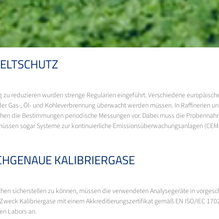
ELTSCHUTZ
zu reduzieren wurden strenge Regularien eingeführt. Verschiedene europäische
er Gas-, Öl- und Kohleverbrennung überwacht werden müssen. In Raffinerien u
ehen die Bestimmungen periodische Messungen vor. Dabei muss die Probennahme
 müssen sogar Systeme zur kontinuierliche Emissionsüberwachungsanlagen (CEMS
CHGENAUE KALIBRIERGASE
chen sicherstellen zu können, müssen die verwendeten Analysegeräte in vorges
Zweck Kalibriergase mit einem Akkreditierungszertifikat gemäß EN ISO/IEC 17025 
ten Labors an.