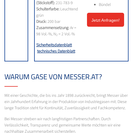
(Stickstoff):
231-783-9
Bündel
Schulterfarbe:
Leuchtend
grün
Jetzt Anfragen!
Druck:
200 bar
Zusammensetzung:
Ar =
98 Vol.-%, N
= 2 Vol.-%
2
Sicherheitsdatenblatt
technisches Datenblatt
WARUM GASE VON MESSER.AT?
Mit einer Geschichte, die bis ins Jahr 1898 zurückreicht, bringt Messer über
ein Jahrhundert Erfahrung in der Produktion von Industriegasen mit. Diese
lange Tradition steht für Kontinuität, Zuverlässigkeit und Fachkompetenz.
Bei Messer streben wir nach langfristigen Partnerschaften. Durch
Verlässlichkeit, Transparenz und gemeinsame Werte möchten wir eine
nachhaltige Zusammenarbeit sicherstellen.