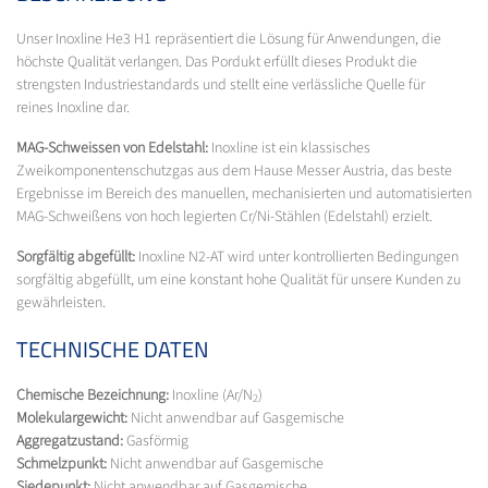
Unser Inoxline He3 H1 repräsentiert die Lösung für Anwendungen, die
höchste Qualität verlangen. Das Pordukt erfüllt dieses Produkt die
strengsten Industriestandards und stellt eine verlässliche Quelle für
reines Inoxline dar.
MAG-Schweissen von Edelstahl:
Inoxline ist ein klassisches
Zweikomponentenschutzgas aus dem Hause Messer Austria, das beste
Ergebnisse im Bereich des manuellen, mechanisierten und automatisierten
MAG-Schweißens von hoch legierten Cr/Ni-Stählen (Edelstahl) erzielt.
Sorgfältig abgefüllt:
Inoxline N2-AT wird unter kontrollierten Bedingungen
sorgfältig abgefüllt, um eine konstant hohe Qualität für unsere Kunden zu
gewährleisten.
TECHNISCHE DATEN
Chemische Bezeichnung:
Inoxline (Ar/N
)
2
Molekulargewicht:
Nicht anwendbar auf Gasgemische
Aggregatzustand:
Gasförmig
Schmelzpunkt:
Nicht anwendbar auf Gasgemische
Siedepunkt:
Nicht anwendbar auf Gasgemische