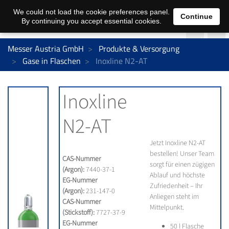
We could not load the cookie preferences panel.
Continue
By continuing you accept essential cookies.
Messer Austria GmbH
Produkte & Versorgung
Gase in Flaschen
Inoxline N2-AT
Inoxline
N2-AT
Jetzt Inoxline N2-AT
bestellen! Unser Team
CAS-Nummer
sorgt für einen zügigen
(Argon):
7440-37-1
Ablauf und höchste
EG-Nummer
Zufriedenheit – Ihr
(Argon):
231-147-0
Anliegen steht im
CAS-Nummer
Mittelpunkt.
(Stickstoff):
7727-37-9
EG-Nummer
50 l Flasche