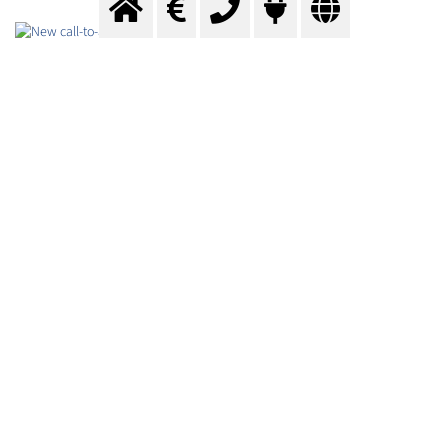
Formular für Preisanfrage
Messer Austria versorgt Sie mit Argon & Schweißgase,
Propan, Ballongas und weiteren
Gasen
&
Anwendungen
.
Für Preisauskünfte stehen wir Ihnen gerne zur Verfügung.
Damit wir Ihre Anfrage an den optimalen Fachberater
weiterleiten können, benötigen wir einige Basis-
Informationen von Ihnen.
Nutzen Sie bitte das folgende Formular: