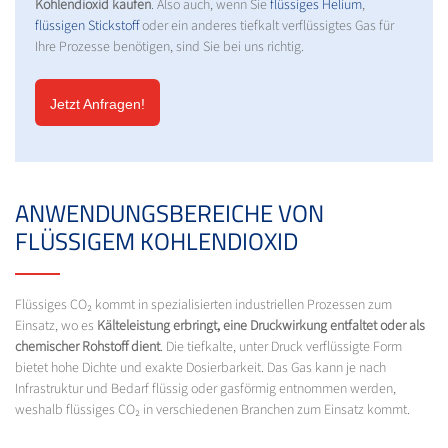
Kohlendioxid kaufen
. Also auch, wenn Sie
flüssiges Helium
,
flüssigen Stickstoff
oder ein anderes tiefkalt verflüssigtes Gas für
Ihre Prozesse benötigen, sind Sie bei uns richtig.
Jetzt Anfragen!
ANWENDUNGSBEREICHE VON
FLÜSSIGEM KOHLENDIOXID
Flüssiges CO₂ kommt in spezialisierten industriellen Prozessen zum
Einsatz, wo es
Kälteleistung erbringt, eine Druckwirkung entfaltet oder als
chemischer Rohstoff dient
. Die tiefkalte, unter Druck verflüssigte Form
bietet hohe Dichte und exakte Dosierbarkeit. Das Gas kann je nach
Infrastruktur und Bedarf flüssig oder gasförmig entnommen werden,
weshalb flüssiges CO₂ in verschiedenen Branchen zum Einsatz kommt.