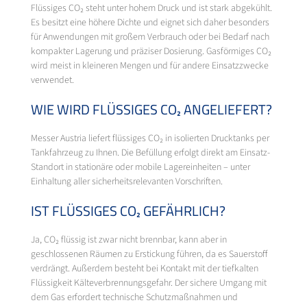
Flüssiges CO₂ steht unter hohem Druck und ist stark abgekühlt.
Es besitzt eine höhere Dichte und eignet sich daher besonders
für Anwendungen mit großem Verbrauch oder bei Bedarf nach
kompakter Lagerung und präziser Dosierung. Gasförmiges CO₂
wird meist in kleineren Mengen und für andere Einsatzzwecke
verwendet.
WIE WIRD FLÜSSIGES CO₂ ANGELIEFERT?
Messer Austria liefert flüssiges CO₂ in isolierten Drucktanks per
Tankfahrzeug zu Ihnen. Die Befüllung erfolgt direkt am Einsatz-
Standort in stationäre oder mobile Lagereinheiten – unter
Einhaltung aller sicherheitsrelevanten Vorschriften.
IST FLÜSSIGES CO₂ GEFÄHRLICH?
Ja, CO₂ flüssig ist zwar nicht brennbar, kann aber in
geschlossenen Räumen zu Erstickung führen, da es Sauerstoff
verdrängt. Außerdem besteht bei Kontakt mit der tiefkalten
Flüssigkeit Kälteverbrennungsgefahr. Der sichere Umgang mit
dem Gas erfordert technische Schutzmaßnahmen und