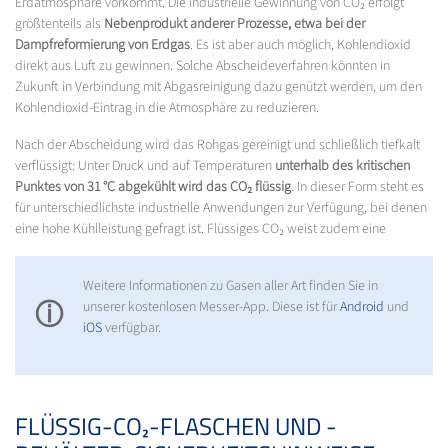
Erdatmosphäre vorkommt. Die industrielle Gewinnung von CO₂ erfolgt
größtenteils als
Nebenprodukt anderer Prozesse, etwa bei der
Dampfreformierung von Erdgas
. Es ist aber auch möglich, Kohlendioxid
direkt aus Luft zu gewinnen. Solche Abscheideverfahren könnten in
Zukunft in Verbindung mit Abgasreinigung dazu genützt werden, um den
Kohlendioxid-Eintrag in die Atmosphäre zu reduzieren.
Nach der Abscheidung wird das Rohgas gereinigt und schließlich tiefkalt
verflüssigt: Unter Druck und auf Temperaturen
unterhalb des kritischen
Punktes von 31 °C abgekühlt wird das CO₂ flüssig
. In dieser Form steht es
für unterschiedlichste industrielle Anwendungen zur Verfügung, bei denen
eine hohe Kühlleistung gefragt ist. Flüssiges CO₂ weist zudem eine
Weitere Informationen zu Gasen aller Art finden Sie in
ⓘ
unserer kostenlosen Messer-App. Diese ist für
Android
und
iOS
verfügbar.
FLÜSSIG-CO₂-FLASCHEN UND -