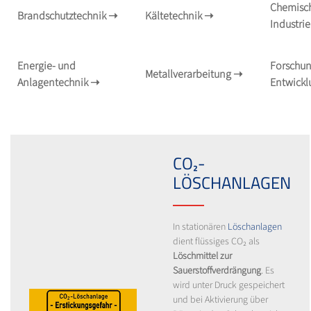
Chemisc
Brandschutztechnik
➝
Kältetechnik
➝
Industri
Energie- und
Forschun
Metallverarbeitung
➝
Anlagentechnik
➝
Entwick
CO₂-
LÖSCHANLAGEN
In stationären
Löschanlagen
dient flüssiges CO₂ als
Löschmittel zur
Sauerstoffverdrängung
. Es
wird unter Druck gespeichert
und bei Aktivierung über