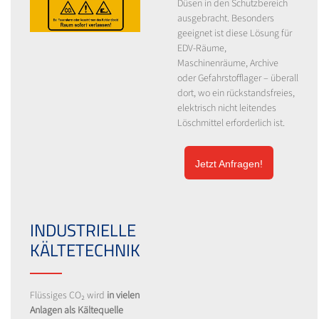
Düsen in den Schutzbereich
ausgebracht. Besonders
geeignet ist diese Lösung für
EDV-Räume,
Maschinenräume, Archive
oder Gefahrstofflager – überall
dort, wo ein rückstandsfreies,
elektrisch nicht leitendes
Löschmittel erforderlich ist.
Jetzt Anfragen!
INDUSTRIELLE
KÄLTETECHNIK
Flüssiges CO₂ wird
in vielen
Anlagen als Kältequelle