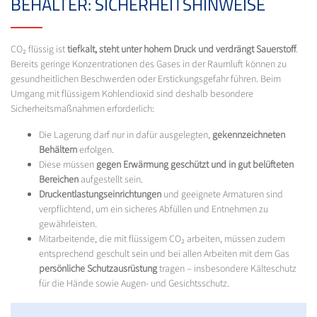
BEHÄLTER: SICHERHEITSHINWEISE
CO₂ flüssig ist
tiefkalt, steht unter hohem Druck und verdrängt Sauerstoff
.
Bereits geringe Konzentrationen des Gases in der Raumluft können zu
gesundheitlichen Beschwerden oder Erstickungsgefahr führen. Beim
Umgang mit flüssigem Kohlendioxid sind deshalb besondere
Sicherheitsmaßnahmen erforderlich:
Die Lagerung darf nur in dafür ausgelegten,
gekennzeichneten
Behältern
erfolgen.
Diese müssen
gegen Erwärmung geschützt und in gut belüfteten
Bereichen
aufgestellt sein.
Druckentlastungseinrichtungen
und geeignete Armaturen sind
verpflichtend, um ein sicheres Abfüllen und Entnehmen zu
gewährleisten.
Mitarbeitende, die mit flüssigem CO₂ arbeiten, müssen zudem
entsprechend geschult sein und bei allen Arbeiten mit dem Gas
persönliche Schutzausrüstung
tragen – insbesondere Kälteschutz
für die Hände sowie Augen- und Gesichtsschutz.