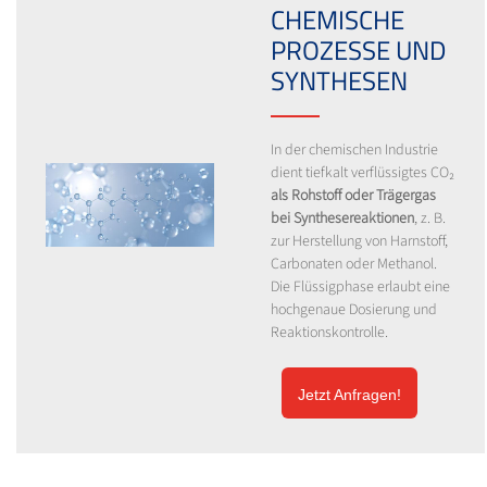
CHEMISCHE
PROZESSE UND
SYNTHESEN
In der chemischen Industrie
dient tiefkalt verflüssigtes CO₂
als Rohstoff oder Trägergas
bei Synthesereaktionen
, z. B.
zur Herstellung von Harnstoff,
Carbonaten oder Methanol.
Die Flüssigphase erlaubt eine
hochgenaue Dosierung und
Reaktionskontrolle.
Jetzt Anfragen!