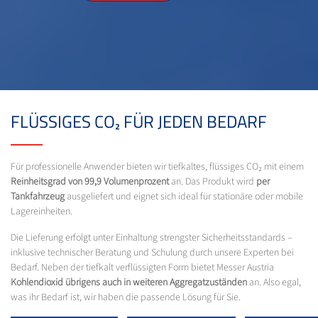
FLÜSSIGES CO₂ FÜR JEDEN BEDARF
Für professionelle Anwender bieten wir tiefkaltes, flüssiges CO₂ mit einem
Reinheitsgrad von 99,9 Volumenprozent
an. Das Produkt wird
per
Tankfahrzeug
ausgeliefert und eignet sich ideal für stationäre oder mobile
Lagereinheiten.
Die Lieferung erfolgt unter Einhaltung strengster Sicherheitsstandards –
inklusive technischer Beratung und Schulung durch unsere Experten bei
Bedarf. Neben der tiefkalt verflüssigten Form bietet Messer Austria
Kohlendioxid übrigens auch in weiteren Aggregatzuständen
an. Also egal,
was ihr Bedarf ist, wir haben die passende Lösung für Sie.