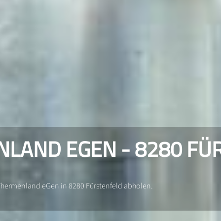
LAND EGEN - 8280 FÜ
Thermenland eGen in 8280 Fürstenfeld abholen.