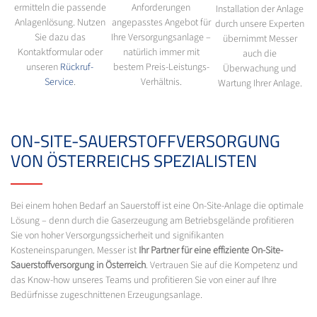
ermitteln die passende
Anforderungen
Installation der Anlage
Anlagenlösung. Nutzen
angepasstes Angebot für
durch unsere Experten
Sie dazu das
Ihre Versorgungsanlage –
übernimmt Messer
Kontaktformular oder
natürlich immer mit
auch die
unseren
Rückruf-
bestem Preis-Leistungs-
Überwachung und
Service
.
Verhältnis.
Wartung Ihrer Anlage.
ON-SITE-SAUERSTOFFVERSORGUNG
VON ÖSTERREICHS SPEZIALISTEN
Bei einem hohen Bedarf an Sauerstoff ist eine On-Site-Anlage die optimale
Lösung – denn durch die Gaserzeugung am Betriebsgelände profitieren
Sie von hoher Versorgungssicherheit und signifikanten
Kosteneinsparungen. Messer ist
Ihr Partner für eine effiziente On-Site-
Sauerstoffversorgung in Österreich
. Vertrauen Sie auf die Kompetenz und
das Know-how unseres Teams und profitieren Sie von einer auf Ihre
Bedürfnisse zugeschnittenen Erzeugungsanlage.