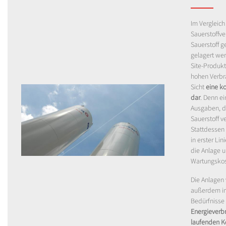
Im Vergleic
Sauerstoffve
Sauerstoff g
gelagert wer
Site-Produkt
hohen Verbr
Sicht
eine ko
dar
. Denn ei
Ausgaben, d
Sauerstoff ve
Stattdessen 
in erster Lin
die Anlage 
Wartungskos
Die Anlagen
außerdem im
Bedürfnisse
Energieverb
laufenden K