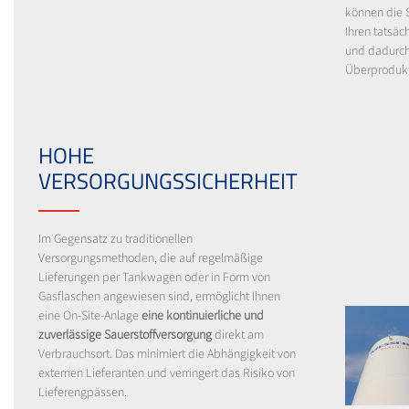
können die 
Ihren tatsäc
und dadurch
Überprodukt
HOHE
VERSORGUNGSSICHERHEIT
Im Gegensatz zu traditionellen
Versorgungsmethoden, die auf regelmäßige
Lieferungen per Tankwagen oder in Form von
Gasflaschen angewiesen sind, ermöglicht Ihnen
eine On-Site-Anlage
eine kontinuierliche und
zuverlässige Sauerstoffversorgung
direkt am
Verbrauchsort. Das minimiert die Abhängigkeit von
externen Lieferanten und verringert das Risiko von
Lieferengpässen.