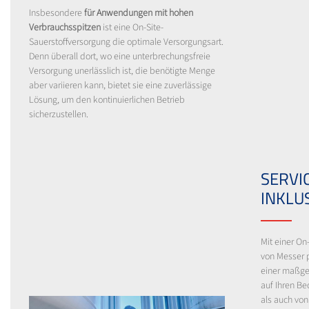
Insbesondere
für Anwendungen mit hohen
Verbrauchsspitzen
ist eine On-Site-
Sauerstoffversorgung die optimale Versorgungsart.
Denn überall dort, wo eine unterbrechungsfreie
Versorgung unerlässlich ist, die benötigte Menge
aber variieren kann, bietet sie eine zuverlässige
Lösung, um den kontinuierlichen Betrieb
sicherzustellen.
SERVI
INKLU
Mit einer On
von Messer p
einer maßge
auf Ihren B
als auch vo