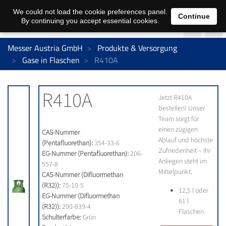
We could not load the cookie preferences panel.
Continue
By continuing you accept essential cookies.
Messer Austria GmbH
Produkte & Versorgung
Gase in Flaschen
R410A
R410A
Jetzt R410A
bestellen! Unser
Team sorgt für
einen zügigen
CAS-Nummer
Ablauf und höchste
(Pentafluorethan):
354-33-6
Zufriedenheit – Ihr
EG-Nummer (Pentafluorethan):
206-
Anliegen steht im
557-8
Mittelpunkt.
CAS-Nummer (Difluormethan
(R32)):
75-10-5
12,5 l oder
EG-Nummer (Difluormethan
61 l
(R32)):
200-839-4
Flaschen
Schulterfarbe:
Grün