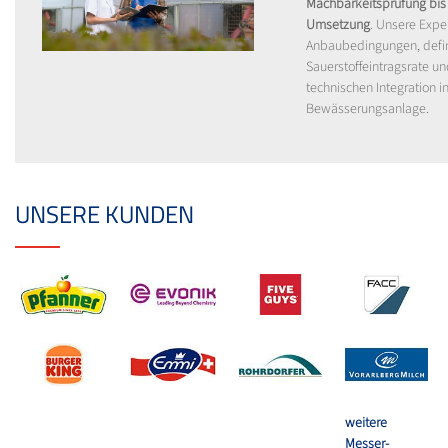
Machbarkeitsprüfung bis 
Umsetzung
. Unsere Expe
Anbaubedingungen, defin
Sauerstoffeintragsrate un
technischen Integration in
Bewässerungsanlage.
UNSERE KUNDEN
weitere
Messer-