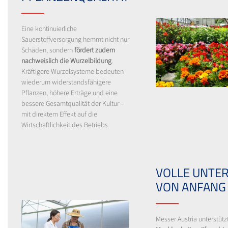
Eine kontinuierliche
Sauerstoffversorgung hemmt nicht nur
Schäden, sondern
fördert zudem
nachweislich die Wurzelbildung
.
Kräftigere Wurzelsysteme bedeuten
wiederum widerstandsfähigere
Pflanzen, höhere Erträge und eine
bessere Gesamtqualität der Kultur –
mit direktem Effekt auf die
Wirtschaftlichkeit des Betriebs.
VOLLE UNTE
VON ANFANG
Messer Austria unterstütz