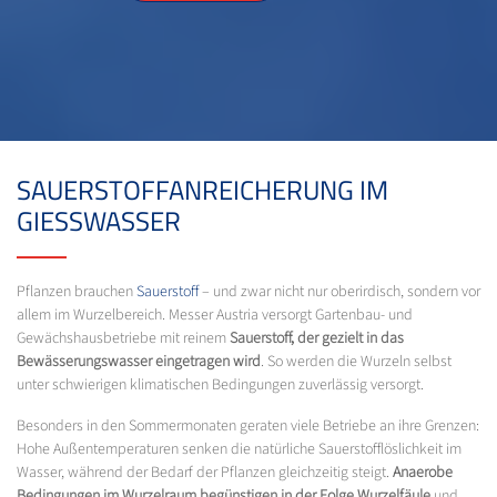
SAUERSTOFFANREICHERUNG IM
GIESSWASSER
Pflanzen brauchen
Sauerstoff
– und zwar nicht nur oberirdisch, sondern vor
allem im Wurzelbereich. Messer Austria versorgt Gartenbau- und
Gewächshausbetriebe mit reinem
Sauerstoff, der gezielt in das
Bewässerungswasser eingetragen wird
. So werden die Wurzeln selbst
unter schwierigen klimatischen Bedingungen zuverlässig versorgt.
Besonders in den Sommermonaten geraten viele Betriebe an ihre Grenzen:
Hohe Außentemperaturen senken die natürliche Sauerstofflöslichkeit im
Wasser, während der Bedarf der Pflanzen gleichzeitig steigt.
Anaerobe
Bedingungen im Wurzelraum begünstigen in der Folge Wurzelfäule
und