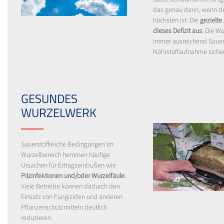
das genau dann, wenn d
höchsten ist. Die
gezielte
dieses Defizit aus
. Die Wu
immer ausreichend Sauers
Nährstoffaufnahme sichers
GESUNDES
WURZELWERK
Sauerstoffreiche Bedingungen im
Wurzelbereich hemmen häufige
Ursachen für Ertragseinbußen wie
Pilzinfektionen und/oder Wurzelfäule
.
Viele Betriebe können dadurch den
Einsatz von Fungiziden und anderen
Pflanzenschutzmitteln deutlich
reduzieren.