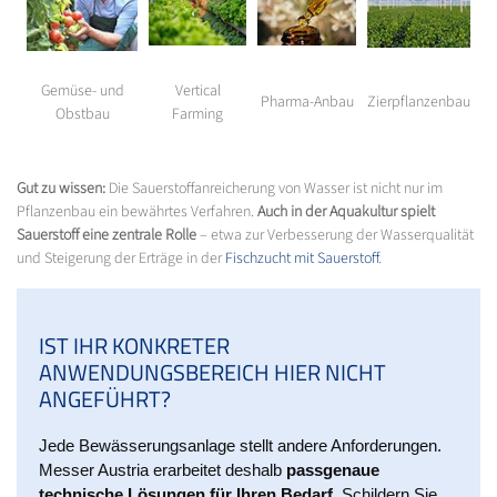
Gemüse- und
Vertical
Pharma-Anbau
Zierpflanzenbau
Obstbau
Farming
Gut zu wissen:
Die Sauerstoffanreicherung von Wasser ist nicht nur im
Pflanzenbau ein bewährtes Verfahren.
Auch in der Aquakultur spielt
Sauerstoff eine zentrale Rolle
– etwa zur Verbesserung der Wasserqualität
und Steigerung der Erträge in der
Fischzucht mit Sauerstoff
.
IST IHR KONKRETER
ANWENDUNGSBEREICH HIER NICHT
ANGEFÜHRT?
Jede Bewässerungsanlage stellt andere Anforderungen.
Messer Austria erarbeitet deshalb
passgenaue
technische Lösungen für Ihren Bedarf
. Schildern Sie