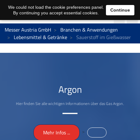
We could not load the cookie preferences panel.
Continue
By continuing you accept essential cookies.
Messer Austria GmbH
Branchen & Anwendungen
Lebensmittel & Getränke
Sauerstoff im Gießwasser
Argon
Hier finden Sie alle wichtigen Informationen über das Gas Argon.
>
Mehr Infos ...