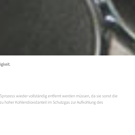
gkeit.
rozess wieder vollständig entfernt werden müssen, da sie sonst die
zu hoher Kohlendioxidanteil im Schutzgas zur Aufkohlung des