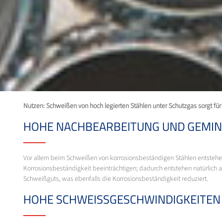
Nutzen: Schweißen von hoch legierten Stählen unter Schutzgas sorgt fü
HOHE NACHBEARBEITUNG UND GEMIN
Vor allem beim Schweißen von korrosionsbeständigen Stählen entstehe
Korrosionsbeständigkeit beeinträchtigen; dadurch entstehen natürlich 
Schweißguts, was ebenfalls die Korrosionsbeständigkeit reduziert.
HOHE SCHWEISSGESCHWINDIGKEITEN