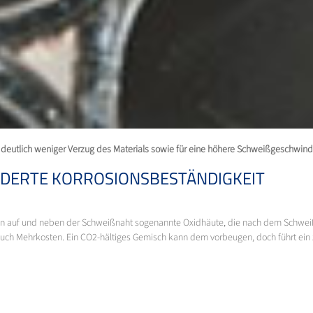
r deutlich weniger Verzug des Materials sowie für eine höhere Schweißgeschwindi
DERTE KORROSIONSBESTÄNDIGKEIT
n auf und neben der Schweißnaht sogenannte Oxidhäute, die nach dem Schweißp
auch Mehrkosten. Ein CO2-hältiges Gemisch kann dem vorbeugen, doch führt ein 