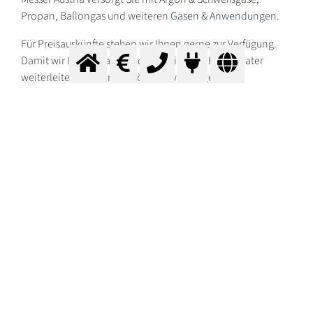
Propan, Ballongas und weiteren
Gasen
&
Anwendungen
.
Für Preisauskünfte stehen wir Ihnen gerne zur Verfügung.
Damit wir Ihre Anfrage an den optimalen Fachberater
weiterleiten können, benötigen wir einige Basis-
Informationen von Ihnen.
Nutzen Sie bitte das folgende Formular: