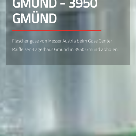
GMÜND - 3950
GMÜND
Flaschengase von Messer Austria beim Gase Center
Raiffeisen-Lagerhaus Gmünd in 3950 Gmünd abholen.