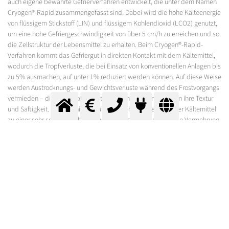
auch eigene bewährte Gefrierverfahren entwickelt, die unter dem Namen
Cryogen®-Rapid zusammengefasst sind. Dabei wird die hohe Kälteenergie
von flüssigem Stickstoff (LIN) und flüssigem Kohlendioxid (LCO2) genutzt,
um eine hohe Gefriergeschwindigkeit von über 5 cm/h zu erreichen und so
die Zellstruktur der Lebensmittel zu erhalten. Beim Cryogen®-Rapid-
Verfahren kommt das Gefriergut in direkten Kontakt mit dem Kältemittel,
wodurch die Tropfverluste, die bei Einsatz von konventionellen Anlagen bis
zu 5% ausmachen, auf unter 1% reduziert werden können. Auf diese Weise
werden Austrocknungs- und Gewichtsverluste während des Frostvorgangs
vermieden – die Produkte behalten auch nach dem Auftauen ihre Textur
und Saftigkeit. Darüber hinaus führt die hohe Kühlleistung der Kältemittel
zu einer sehr schnellen Abkühlung der Produkte, wodurch die Vermehrung
von Mikroorganismen verhindert wird. Die entsprechenden Gefrieranlagen
– vom Frostschrank über einen Langtunnel bis hin zum Spiralfroster –
können rasch und ohne hohe Investitionskosten installiert werden und
zeichnen sich außerdem durch einen geringen Wartungs- und
Reparaturaufwand aus.
Sprechen Sie uns gleich jetzt an!
Gern definieren wir mit Ihnen gemeinsam die optimale Gefrieranlage für
Ihre Produkte.