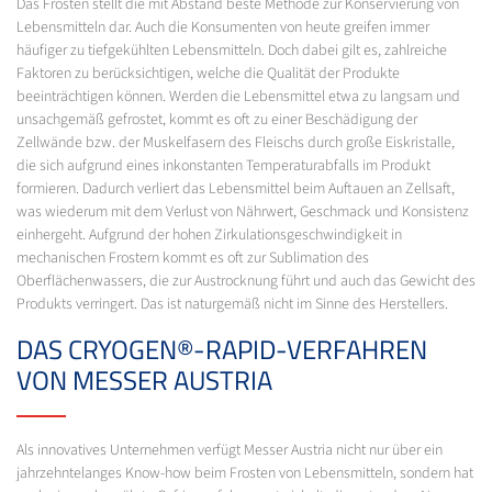
Das Frosten stellt die mit Abstand beste Methode zur Konservierung von
Lebensmitteln dar. Auch die Konsumenten von heute greifen immer
häufiger zu tiefgekühlten Lebensmitteln. Doch dabei gilt es, zahlreiche
Faktoren zu berücksichtigen, welche die Qualität der Produkte
beeinträchtigen können. Werden die Lebensmittel etwa zu langsam und
unsachgemäß gefrostet, kommt es oft zu einer Beschädigung der
Zellwände bzw. der Muskelfasern des Fleischs durch große Eiskristalle,
die sich aufgrund eines inkonstanten Temperaturabfalls im Produkt
formieren. Dadurch verliert das Lebensmittel beim Auftauen an Zellsaft,
was wiederum mit dem Verlust von Nährwert, Geschmack und Konsistenz
einhergeht. Aufgrund der hohen Zirkulationsgeschwindigkeit in
mechanischen Frostern kommt es oft zur Sublimation des
Oberflächenwassers, die zur Austrocknung führt und auch das Gewicht des
Produkts verringert. Das ist naturgemäß nicht im Sinne des Herstellers.
DAS CRYOGEN®-RAPID-VERFAHREN
VON MESSER AUSTRIA
Als innovatives Unternehmen verfügt Messer Austria nicht nur über ein
jahrzehntelanges Know-how beim Frosten von Lebensmitteln, sondern hat