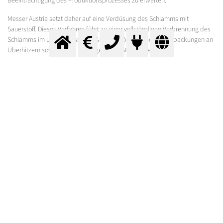
Beeinträchtigung des Produktionsprozesses zu erwarten.
Messer Austria setzt daher auf eine Verdüsung des Schlamms mit
Sauerstoff. Dieses Verfahren führt zu einer vollständigen Verbrennung des
Schlamms im Laugenkessel. Außerdem können dadurch Anbackungen an
Überhitzern sowie damit einhergehende Stillstände bzw.
Dampfproduktionsverluste vermieden werden.
Messer macht seine Kunden noch erfolgreicher!
Kontaktieren Sie uns gleich jetzt! Wir machen auch Ihre Papierproduktion
noch effizienter und sauberer.