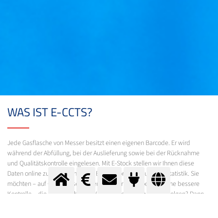
WAS IST E-CCTS?
Jede Gasflasche von Messer besitzt einen eigenen Barcode. Er wird
während der Abfüllung, bei der Auslieferung sowie bei der Rücknahme
und Qualitätskontrolle eingelesen. Mit E-Stock stellen wir Ihnen diese
Daten online zur Verfügung – als Einzelinformation und als Statistik. Sie
möchten – auf Grund gesetzlicher Anforderungen oder für eine bessere
Kontrolle – die Flaschen bis zur Verbraucherstelle weiterverfolgen? Dann
nutzen Sie E-CCTS (Customer Cylinder Tracking System). Mit E-CCTS
vervollständigen Sie Ihre Datenbank um die Flaschenbewegungen zu und