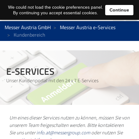
We could not load the cookie preferences panel.
Continue
By continuing you accept essential cookies.
Messer Austria GmbH
Messer Austria e-Services
Kundenbereich
E-SERVICES
Unser Kundenportal mit den 24 x 7 E-Services
Um eines dieser Services nutzen zu können, müssen Sie von
unserem Team freigeschalten werden. Bitte kontaktieren
Sie uns unter
info.at@messergroup.com
oder nutzen Sie