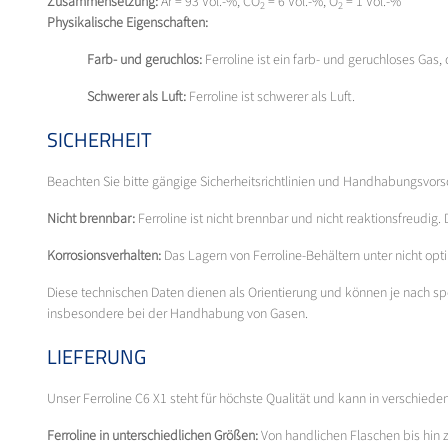
Zusammensetzung:
Ar = 93 Vol.-%, CO
= 6 Vol.-%, O
= 1 Vol.-%
2
2
Physikalische Eigenschaften:
Farb- und geruchlos:
Ferroline ist ein farb- und geruchloses Gas
Schwerer als Luft:
Ferroline ist schwerer als Luft.
SICHERHEIT
Beachten Sie bitte gängige Sicherheitsrichtlinien und Handhabungsvor
Nicht brennbar:
Ferroline ist nicht brennbar und nicht reaktionsfreudi
Korrosionsverhalten:
Das Lagern von Ferroline-Behältern unter nicht o
Diese technischen Daten dienen als Orientierung und können je nach sp
insbesondere bei der Handhabung von Gasen.
LIEFERUNG
Unser Ferroline C6 X1 steht für höchste Qualität und kann in verschiede
Ferroline in unterschiedlichen Größen:
Von handlichen Flaschen bis hin 