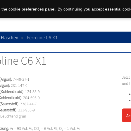
 the cookie preferences panel. By continuing you accept essential cook
 Flaschen
Ferroline C6 X1
line C6 X1
Jetzt
Argon):
7440-37-1
und h
rgon):
231-147-0
Kohlendioxid):
124-38-9
ohlendioxid):
204-696-9
auerstoff):
7782-44-7
uerstoff):
231-956-9
Leuchtend grün
Je
r
zung:
Ar = 93 Vol.-%, CO
= 6 Vol.-%, O
= 1 Vol.-%
2
2