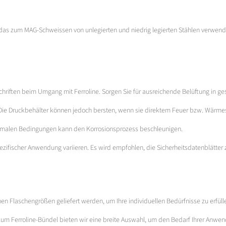
, das zum MAG-Schweissen von unlegierten und niedrig legierten Stählen verwend
schriften beim Umgang mit Ferroline. Sorgen Sie für ausreichende Belüftung in
g. Die Druckbehälter können jedoch bersten, wenn sie direktem Feuer bzw. Wärme
ptimalen Bedingungen kann den Korrosionsprozess beschleunigen.
ezifischer Anwendung variieren. Es wird empfohlen, die Sicherheitsdatenblätter
nen Flaschengrößen geliefert werden, um Ihre individuellen Bedürfnisse zu erfüll
zum Ferroline-Bündel bieten wir eine breite Auswahl, um den Bedarf Ihrer Anwe