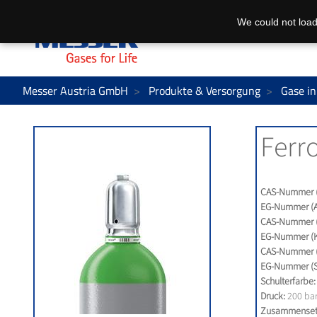
We could not load
Messer Austria GmbH
Produkte & Versorgung
Gase in
Ferro
CAS-Nummer (
EG-Nummer (A
CAS-Nummer (
EG-Nummer (K
CAS-Nummer (S
EG-Nummer (Sa
Schulterfarbe:
Druck:
200 ba
Zusammenset