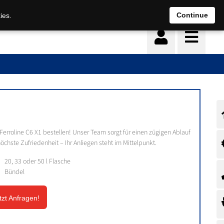
Continue
ies.
 Ferroline C6 X1 bestellen! Unser Team sorgt für einen zügigen Ablauf
öchste Zufriedenheit – Ihr Anliegen steht im Mittelpunkt.
20, 33 oder 50 l Flasche
Bündel
tzt Anfragen!