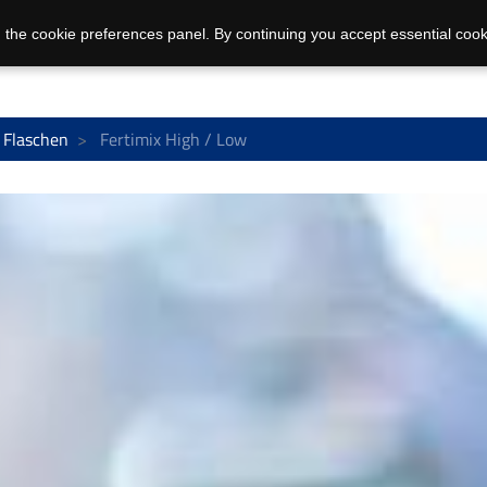
 the cookie preferences panel. By continuing you accept essential cook
 Flaschen
Fertimix High / Low