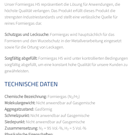
Unser Formiergas H5 repräsentiert die Lösung für Anwendungen, die
höchste Qualität verlangen. Das Produkt erfüllt dieses Produkt die
strengsten Industriestandards und stellt eine verlässliche Quelle für
reines Formiergas dar.
Schutzgas und Lecksuche:
Formiergas wird hauptsächlich für das
Formieren und den Wurzelschutz in der Metallverarbeitung eingesetzt
sowie für die Ortung von Leckagen.
Sorgfältig abgefüllt:
Formiergas H5 wird unter kontrollierten Bedingungen
sorgfältig abgefüllt, um eine konstant hohe Qualität für unsere Kunden zu
gewährleisten.
TECHNISCHE DATEN
Chemische Bezeichnung:
Formiergas (N
/H
)
2
2
Molekulargewicht:
Nicht anwendbar auf Gasgemische
Aggregatzustand:
Gasförmig
Schmelzpunkt:
Nicht anwendbar auf Gasgemische
Siedepunkt:
Nicht anwendbar auf Gasgemische
Zusammensetzung:
N
= 95 Vol.-%, H
= 5 Vol.-%
2
2
Physikalische Eigenschaften: