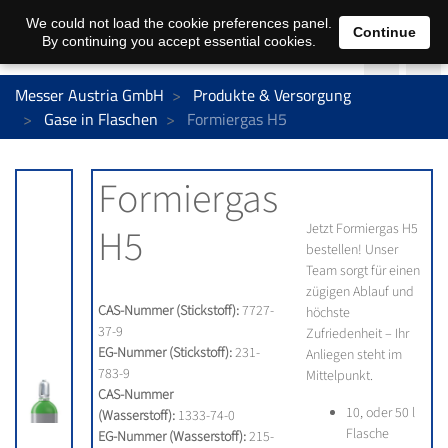
We could not load the cookie preferences panel.
Continue
By continuing you accept essential cookies.
Messer Austria GmbH
Produkte & Versorgung
Gase in Flaschen
Formiergas H5
Formiergas
H5
Jetzt Formiergas H5
bestellen! Unser
Team sorgt für einen
zügigen Ablauf und
CAS-Nummer (Stickstoff):
7727-
höchste
37-9
Zufriedenheit – Ihr
EG-Nummer (Stickstoff):
231-
Anliegen steht im
783-9
Mittelpunkt.
CAS-Nummer
10, oder 50 l
(Wasserstoff):
1333-74-0
Flasche
EG-Nummer (Wasserstoff):
215-