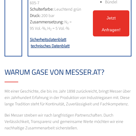
Bündel
605-7
Schulterfarbe:
Leuchtend grün
Druck:
200 bar
Jetzt
Zusammensetzung:
N
=
2
95 Vol.-%, H
= 5 Vol.-%
2
Anfragen!
Sicherheitsdatenblatt
technisches Datenblatt
WARUM GASE VON MESSER.AT?
Mit einer Geschichte, die bis ins Jahr 1898 zurückreicht, bringt Messer über
ein Jahrhundert Erfahrung in der Produktion von Industriegasen mit. Diese
lange Tradition steht für Kontinuität, Zuverlässigkeit und Fachkompetenz.
Bei Messer streben wir nach langfristigen Partnerschaften. Durch
Verlässlichkeit, Transparenz und gemeinsame Werte möchten wir eine
nachhaltige Zusammenarbeit sicherstellen.