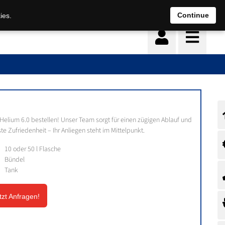
Continue
ies.
 Helium 6.0 bestellen! Unser Team sorgt für einen zügigen Ablauf und
te Zufriedenheit – Ihr Anliegen steht im Mittelpunkt.
10 oder 50 l Flasche
Bündel
Tank
tzt Anfragen!