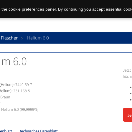
 the cookie preferences panel. By continuing you accept essential cook
 Flaschen
Helium 6.0
um 6.0
Jetzt
höchs
Helium):
7440-59-7
elium):
231-168-5
Braun
r
:
Helium 6.0 (99,9999%)
Je
enblatt
technisches Datenblatt