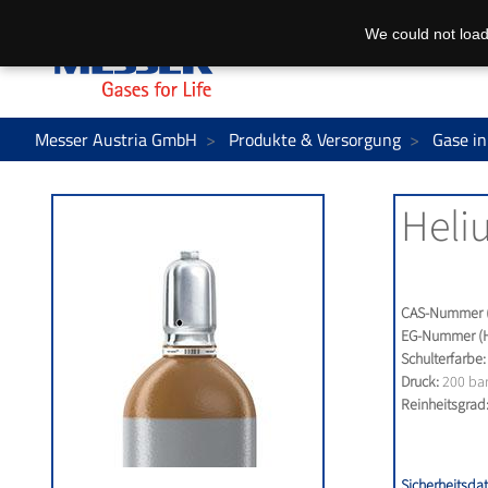
We could not load
Messer Austria GmbH
Produkte & Versorgung
Gase in
Heli
CAS-Nummer (
EG-Nummer (H
Schulterfarbe:
Druck:
200 ba
Reinheitsgrad
Sicherheitsdat