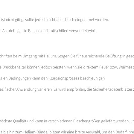
ist nicht giftig, sollte jedoch nicht absichtlich eingeatmet werden.
ls Auftriebsgas in Ballons und Luftschiffen verwendet wird.
schriften beim Umgang mit Helium. Sorgen Sie für ausreichende Belüftung in g
 Die Druckbehälter können jedoch bersten, wenn sie direktem Feuer bzw. Wärmest
imalen Bedingungen kann den Korrosionsprozess beschleunigen.
ezifischer Anwendung variieren. Es wird empfohlen, die Sicherheitsdatenblätter
höchste Qualität und kann in verschiedenen Flaschengrößen geliefert werden, um 
s bis hin zum Helium-Bündel bieten wir eine breite Auswahl, um den Bedarf Ih