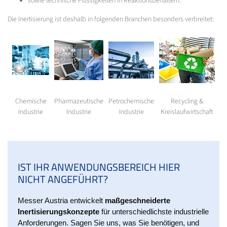
sowie technische Flüssigkeiten in Reaktionsbehältern.
Die Inertisierung ist deshalb in folgenden Branchen besonders verbreitet:
Chemische
Pharmazeutische
Petrochemische
Recycling &
Industrie
Industrie
Industrie
Kreislaufwirtschaft
IST IHR ANWENDUNGSBEREICH HIER
NICHT ANGEFÜHRT?
Messer Austria entwickelt
maßgeschneiderte
Inertisierungskonzepte
für unterschiedlichste industrielle
Anforderungen. Sagen Sie uns, was Sie benötigen, und