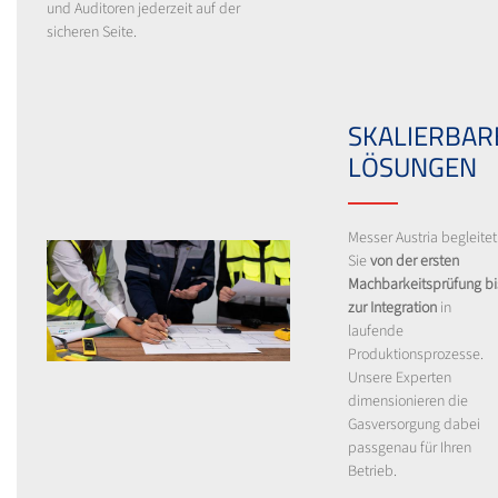
und Auditoren jederzeit auf der
sicheren Seite.
SKALIERBAR
LÖSUNGEN
Messer Austria begleitet
Sie
von der ersten
Machbarkeitsprüfung bi
zur Integration
in
laufende
Produktionsprozesse.
Unsere Experten
dimensionieren die
Gasversorgung dabei
passgenau für Ihren
Betrieb.