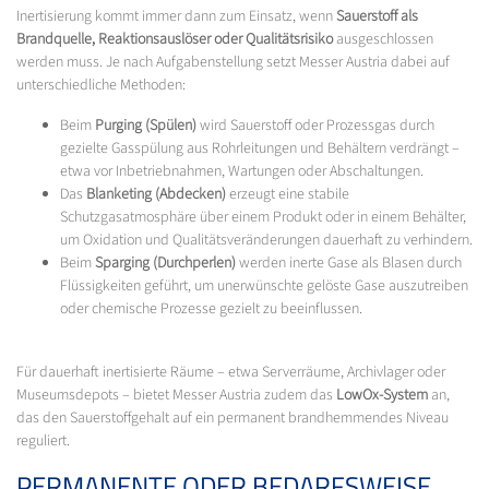
Inertisierung kommt immer dann zum Einsatz, wenn
Sauerstoff als
Brandquelle, Reaktionsauslöser oder Qualitätsrisiko
ausgeschlossen
werden muss. Je nach Aufgabenstellung setzt Messer Austria dabei auf
unterschiedliche Methoden:
Beim
Purging (Spülen)
wird Sauerstoff oder Prozessgas durch
gezielte Gasspülung aus Rohrleitungen und Behältern verdrängt –
etwa vor Inbetriebnahmen, Wartungen oder Abschaltungen.
Das
Blanketing (Abdecken)
erzeugt eine stabile
Schutzgasatmosphäre über einem Produkt oder in einem Behälter,
um Oxidation und Qualitätsveränderungen dauerhaft zu verhindern.
Beim
Sparging (Durchperlen)
werden inerte Gase als Blasen durch
Flüssigkeiten geführt, um unerwünschte gelöste Gase auszutreiben
oder chemische Prozesse gezielt zu beeinflussen.
Für dauerhaft inertisierte Räume – etwa Serverräume, Archivlager oder
Museumsdepots – bietet Messer Austria zudem das
LowOx-System
an,
das den Sauerstoffgehalt auf ein permanent brandhemmendes Niveau
reguliert.
PERMANENTE ODER BEDARFSWEISE