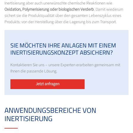
Inertisierung aber auch unerwünschte chemische Reaktionen wie
Oxidation, Polymerisierung oder biologischen Verderb
. Damit wiederum
sichert sie die Produktqualität über den gesamten Lebenszyklus eines
Produkts: von der Herstellung über die Lagerung bis zum Transport.
SIE MÖCHTEN IHRE ANLAGEN MIT EINEM
INERTISIERUNGSKONZEPT ABSICHERN?
Kontaktieren Sie uns – unsere Experten erarbeiten gemeinsam mit
Ihnen die passende Lösung.
Jetzt anfragen
ANWENDUNGSBEREICHE VON
INERTISIERUNG