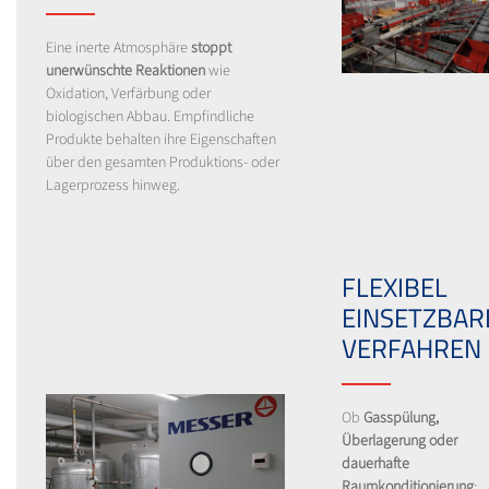
Eine inerte Atmosphäre
stoppt
unerwünschte Reaktionen
wie
Oxidation, Verfärbung oder
biologischen Abbau. Empfindliche
Produkte behalten ihre Eigenschaften
über den gesamten Produktions- oder
Lagerprozess hinweg.
FLEXIBEL
EINSETZBAR
VERFAHREN
Ob
Gasspülung,
Überlagerung oder
dauerhafte
Raumkonditionierung
: