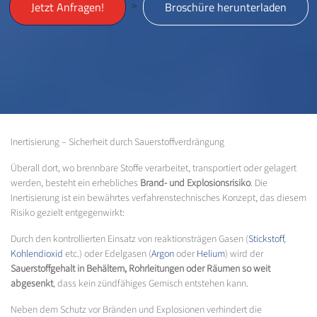
>
Jetzt Anfragen!
Broschüre herunterladen
Inertisierung – Sicherheit durch Sauerstoffverdrängung
Überall dort, wo brennbare Stoffe verarbeitet, transportiert oder gelagert
werden, besteht ein erhebliches
Brand- und Explosionsrisiko
. Die
Inertisierung ist ein bewährtes verfahrenstechnisches Konzept, das diesem
Risiko gezielt entgegenwirkt:
Durch den kontrollierten Einsatz von reaktionsträgen Gasen (
Stickstoff
,
Kohlendioxid
etc.) oder Edelgasen (
Argon
oder
Helium
) wird der
Sauerstoffgehalt in Behältern, Rohrleitungen oder Räumen so weit
abgesenkt
, dass kein zündfähiges Gemisch entstehen kann.
Neben dem Schutz vor Bränden und Explosionen verhindert die