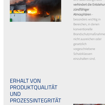
verhindert die Entstehu
zündfähiger
Atmosphären
–
besonders wichtig in
Bereichen, in denen
konventionelle
Brandschutzmaßnahme
nicht ausreichen oder
gesetzlich
vorgeschriebene
Schutzklassen
einzuhalten sind.
ERHALT VON
PRODUKTQUALITÄT
UND
PROZESSINTEGRITÄT