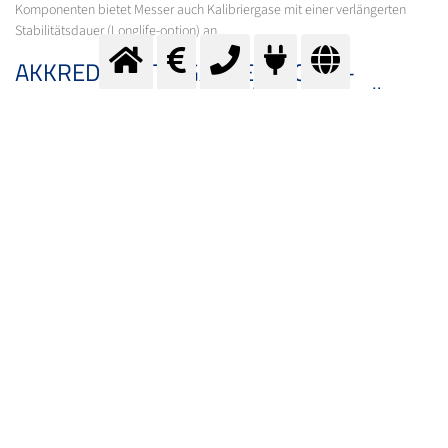
Komponenten bietet Messer auch Kalibriergase mit einer verlängerten
Stabilitätsdauer (Longlife-option) an.
AKKREDITIERTE GASGEMISCHE –
KALIBRIERGASE DER HÖCHSTEN GÜTE
Durch das strenge Qualitätsmanagement bei Messer wird der hohe
Qualitätsstandard der Kalibriergase langfristig sichergestellt. Neben dem
Qualitätsmanagement gemäß der EN ISO 9000 Serie umfasst der Standard
EN ISO/IEC 17025 (Allgemeine Anforderungen an die Kompetenz von Prüf-
und Kalibrierlaboratorien) die spezifischen Voraussetzungen eines
Laboratoriums. Die wesentlichen Bestimmungen beziehen sich auf den
Umfang und die Implementierung des Qualitätsmanagementsystems
sowie dem Nachweis der erforderlichen technischen Kompetenz zur
Durchführung von Kalibrierungen.
Messer verfügt über mehrere Laboratorien, die gemäß EN ISO/IEC 17025
akkreditiert sind und eine große Bandbreite an Gasgemischen mit einem
entsprechenden Zertifikat (Accredited mixture EN ISO/IEC 17025)
anbieten. Die wesentlichen Merkmale eines solchen Gasgemisches sind