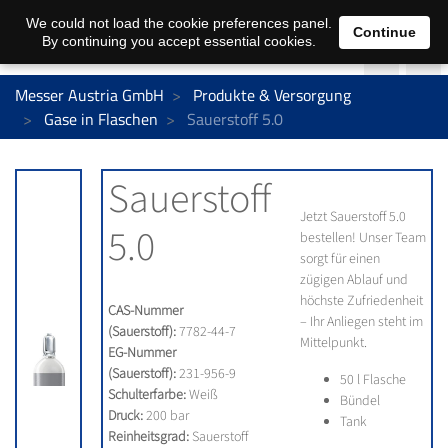
We could not load the cookie preferences panel.
Continue
By continuing you accept essential cookies.
Messer Austria GmbH
Produkte & Versorgung
Gase in Flaschen
Sauerstoff 5.0
Sauerstoff
Jetzt Sauerstoff 5.0
5.0
bestellen! Unser Team
sorgt für einen
zügigen Ablauf und
höchste Zufriedenheit
CAS-Nummer
– Ihr Anliegen steht im
(Sauerstoff):
7782-44-7
Mittelpunkt.
EG-Nummer
(Sauerstoff):
231-956-9
50 l Flasche
Schulterfarbe:
Weiß
Bündel
Druck:
200 bar
Tank
Reinheitsgrad:
Sauerstoff