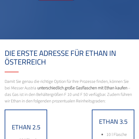
DIE ERSTE ADRESSE FÜR ETHAN IN
ÖSTERREICH
Damit Sie genau die richtige Option für Ihre Prozesse finden, können Sie
bei Messer Austria
unterschiedlich große Gasflaschen mit Ethan kaufen
–
das Gas ist in den Behältergrößen F 10 und F 50 verfügbar. Zudem führen
wir Ethan in den folgenden prozentualen Reinheitsgraden:
ETHAN 3.5
ETHAN 2.5
10 l Flasche