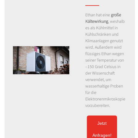
Ethan hat eine
große
Kältewirkung
, weshalb
es als Kühlmittel in
Kühlschränken und
Klimaanlagen genutzt
wird. Außerdem wird
flüssiges Ethan wegen
seiner Temperatur von
–150 Grad Celsius in
der Wissenschaft
verwendet, um
wasserhaltige Proben
für die
Elektronenmikroskopie
vorzubereiten.
Jetzt
Anfragen!