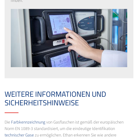
finden.
WEITERE INFORMATIONEN UND
SICHERHEITSHINWEISE
Die
Farbkennzeichnung
von Gasflaschen ist gemäß der europäischen
Norm EN 1089-3 standardisiert, um die eindeutige Identifikation
technischer Gase
zu ermöglichen. Ethan erkennen Sie wie andere