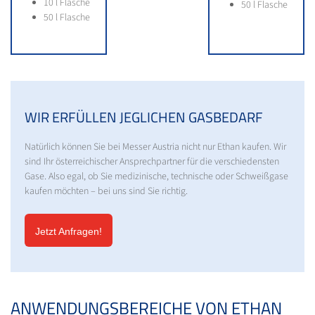
10 l Flasche
50 l Flasche
50 l Flasche
WIR ERFÜLLEN JEGLICHEN GASBEDARF
Natürlich können Sie bei Messer Austria nicht nur Ethan kaufen. Wir
sind Ihr österreichischer Ansprechpartner für die verschiedensten
Gase. Also egal, ob Sie medizinische, technische oder Schweißgase
kaufen möchten – bei uns sind Sie richtig.
Jetzt Anfragen!
ANWENDUNGSBEREICHE VON ETHAN