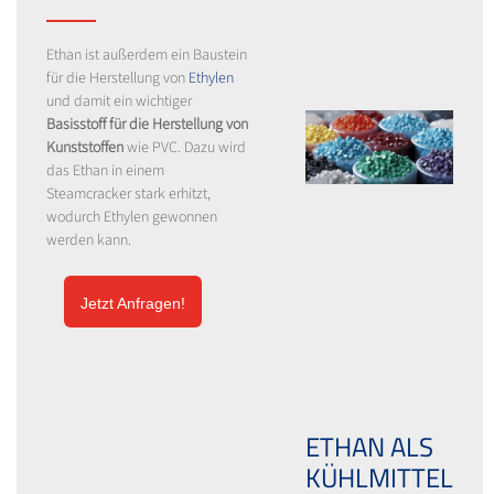
Ethan ist außerdem ein Baustein
für die Herstellung von
Ethylen
und damit ein wichtiger
Basisstoff für die Herstellung von
Kunststoffen
wie PVC. Dazu wird
das Ethan in einem
Steamcracker stark erhitzt,
wodurch Ethylen gewonnen
werden kann.
Jetzt Anfragen!
ETHAN ALS
KÜHLMITTEL