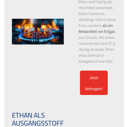
Ethan wird häufig als
Heizmittel verwendet.
Dabei kommt es
allerdings nicht in reiner
Form, sondern
als ein
Bestandteil von Erdgas
zum Einsatz. Mit einem
Heizwert von rund 47,5
MJ/kg ist reines Ethan
etwa dreimal so
energiereich wie Holz.
Jetzt
Anfragen!
ETHAN ALS
AUSGANGSSTOFF