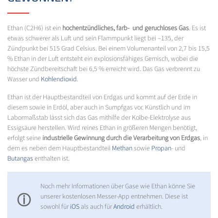
Ethan (C2H6) ist ein
hochentzündliches, farb- und geruchloses Gas
. Es ist
etwas schwerer als Luft und sein Flammpunkt liegt bei –135, der
Zündpunkt bei 515 Grad Celsius. Bei einem Volumenanteil von 2,7 bis 15,5
% Ethan in der Luft entsteht ein explosionsfähiges Gemisch, wobei die
höchste Zündbereitschaft bei 6,5 % erreicht wird. Das Gas verbrennt zu
Wasser und
Kohlendioxid
.
Ethan ist der Hauptbestandteil von Erdgas und kommt auf der Erde in
diesem sowie in Erdöl, aber auch in Sumpfgas vor. Künstlich und im
Labormaßstab lässt sich das Gas mithilfe der Kolbe-Elektrolyse aus
Essigsäure herstellen. Wird reines Ethan in größeren Mengen benötigt,
erfolgt seine
industrielle Gewinnung durch die Verarbeitung von Erdgas
, in
dem es neben dem Hauptbestandteil
Methan
sowie
Propan
- und
Butangas
enthalten ist.
Noch mehr Informationen über Gase wie Ethan könne Sie
ⓘ
unserer kostenlosen Messer-App entnehmen. Diese ist
sowohl für
iOS
als auch für
Android
erhältlich.