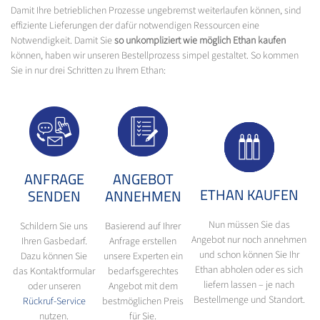
Damit Ihre betrieblichen Prozesse ungebremst weiterlaufen können, sind
effiziente Lieferungen der dafür notwendigen Ressourcen eine
Notwendigkeit. Damit Sie
so unkompliziert wie möglich Ethan kaufen
können, haben wir unseren Bestellprozess simpel gestaltet. So kommen
Sie in nur drei Schritten zu Ihrem Ethan:
ANFRAGE
ANGEBOT
ETHAN KAUFEN
SENDEN
ANNEHMEN
Nun müssen Sie das
Schildern Sie uns
Basierend auf Ihrer
Angebot nur noch annehmen
Ihren Gasbedarf.
Anfrage erstellen
und schon können Sie Ihr
Dazu können Sie
unsere Experten ein
Ethan abholen oder es sich
das Kontaktformular
bedarfsgerechtes
liefern lassen – je nach
oder unseren
Angebot mit dem
Bestellmenge und Standort.
Rückruf-Service
bestmöglichen Preis
nutzen.
für Sie.