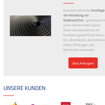
Isobutylen bildet die
Grundlage 
die Herstellung von
Butylkautschuk
– gemeinsam m
einem kleinen Anteil Isopren.
Dieser Spezialkautschuk ist
besonders gasdicht und wird u.
für Luftschläuche, das Innere v
Reifen, Dichtungen und
Membranen verwendet.
Jetzt Anfragen!
UNSERE KUNDEN