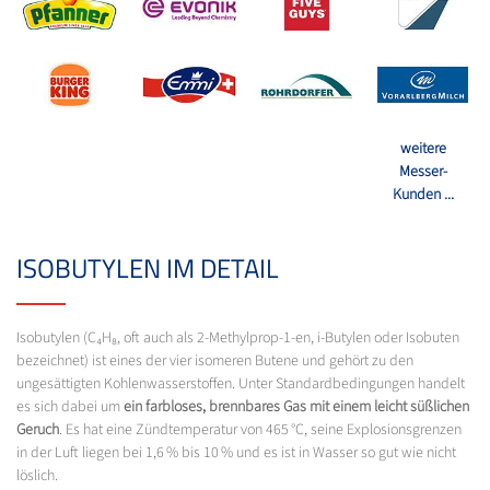
weitere
Messer-
Kunden ...
ISOBUTYLEN IM DETAIL
Isobutylen (C₄H₈, oft auch als 2-Methylprop-1-en, i-Butylen oder Isobuten
bezeichnet) ist eines der vier isomeren Butene und gehört zu den
ungesättigten Kohlenwasserstoffen. Unter Standardbedingungen handelt
es sich dabei um
ein farbloses, brennbares Gas mit einem leicht süßlichen
Geruch
. Es hat eine Zündtemperatur von 465 °C, seine Explosionsgrenzen
in der Luft liegen bei 1,6 % bis 10 % und es ist in Wasser so gut wie nicht
löslich.