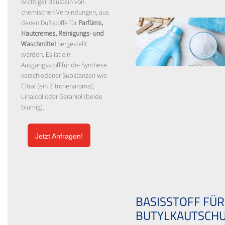
wichtiger Baustein von
chemischen Verbindungen, aus
denen Duftstoffe für
Parfüms,
Hautcremes, Reinigungs- und
Waschmittel
hergestellt
werden. Es ist ein
Ausgangsstoff für die Synthese
verschiedener Substanzen wie
Citral (ein Zitronenaroma),
Linalool oder Geraniol (beide
blumig).
Jetzt Anfragen!
BASISSTOFF FÜR
BUTYLKAUTSCH