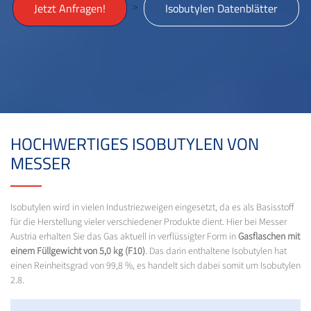
>
Jetzt Anfragen!
Isobutylen Datenblätter
HOCHWERTIGES ISOBUTYLEN VON
MESSER
Isobutylen wird in vielen Industriezweigen eingesetzt, da es als Basisstoff
für die Herstellung vieler verschiedener Produkte dient. Hier bei Messer
Austria erhalten Sie das Gas aktuell in verflüssigter Form in
Gasflaschen mit
einem Füllgewicht von 5,0 kg (F10)
. Das darin enthaltene Isobutylen hat
einen Reinheitsgrad von 99,8 %, es handelt sich dabei somit um Isobutylen
2.8.