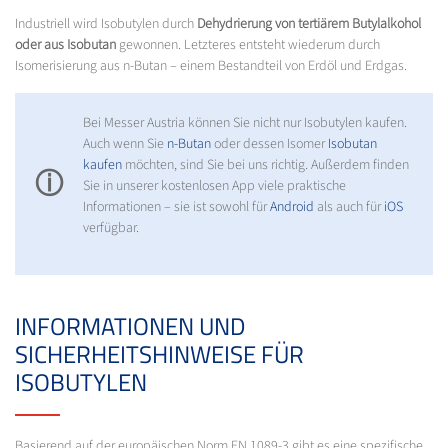
Industriell wird Isobutylen durch
Dehydrierung von tertiärem Butylalkohol
oder aus Isobutan
gewonnen. Letzteres entsteht wiederum durch
Isomerisierung aus n-Butan – einem Bestandteil von Erdöl und Erdgas.
Bei Messer Austria können Sie nicht nur Isobutylen kaufen.
Auch wenn Sie
n-Butan
oder dessen Isomer
Isobutan
kaufen
möchten, sind Sie bei uns richtig. Außerdem finden
ⓘ
Sie in unserer kostenlosen App viele praktische
Informationen – sie ist sowohl für
Android
als auch für
iOS
verfügbar.
INFORMATIONEN UND
SICHERHEITSHINWEISE FÜR
ISOBUTYLEN
Basierend auf der europäischen Norm EN 1089-3 gibt es eine spezifische