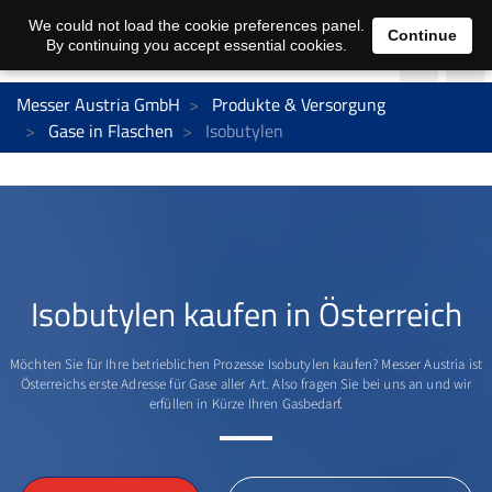
We could not load the cookie preferences panel.
Continue
By continuing you accept essential cookies.
Messer Austria GmbH
Produkte & Versorgung
Gase in Flaschen
Isobutylen
Isobutylen kaufen in Österreich
Möchten Sie für Ihre betrieblichen Prozesse Isobutylen kaufen? Messer Austria ist
Österreichs erste Adresse für Gase aller Art. Also fragen Sie bei uns an und wir
erfüllen in Kürze Ihren Gasbedarf.