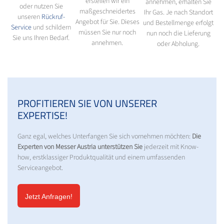
erstellen wir ein
annehmen, erhalten Sie
oder nutzen Sie
maßgeschneidertes
Ihr Gas. Je nach Standort
unseren
Rückruf-
Angebot für Sie. Dieses
und Bestellmenge erfolgt
Service
und schildern
müssen Sie nur noch
nun noch die Lieferung
Sie uns Ihren Bedarf.
annehmen.
oder Abholung.
PROFITIEREN SIE VON UNSERER
EXPERTISE!
Ganz egal, welches Unterfangen Sie sich vornehmen möchten:
Die
Experten von Messer Austria unterstützen Sie
jederzeit mit Know-
how, erstklassiger Produktqualität und einem umfassenden
Serviceangebot.
Jetzt Anfragen!