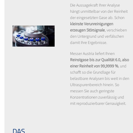
Die Aussagekraft Ihrer Analyse
hängt unmittelbar von der Reinheit
der eingesetzten Gase ab. Schon
kleinste Verunreinigungen
erzeugen Störsignale
, verschieben
den Untergrund und verfälschen
damit Ihre Ergebnisse.
Messer Austria liefert Ihnen
Reinstgase bis zur Qualität 6.0, also
einer Reinheit von 99,9999 %
, und
schafft so die Grundlage für
belastbare Analysen bis weit in den
Ultraspurenbereich hinein. So
messen Sie auch geringste
Konzentrationen zuverlässig und
mit reproduzierbarer Genauigkeit.
DAS