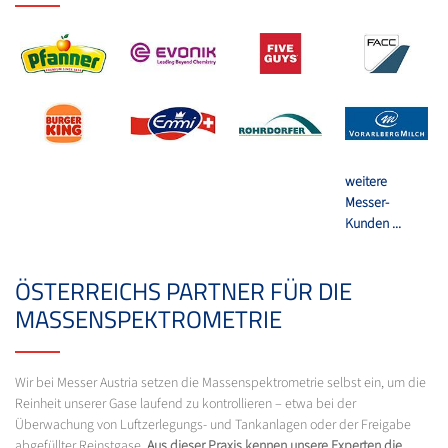
weitere
Messer-
Kunden ...
ÖSTERREICHS PARTNER FÜR DIE
MASSENSPEKTROMETRIE
Wir bei Messer Austria setzen die Massenspektrometrie selbst ein, um die
Reinheit unserer Gase laufend zu kontrollieren – etwa bei der
Überwachung von Luftzerlegungs- und Tankanlagen oder der Freigabe
abgefüllter Reinstgase.
Aus dieser Praxis kennen unsere Experten die