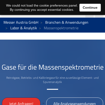
We could not load the cookie preferences panel.
Continue
By continuing you accept essential cookies.
Messer Austria GmbH
Branchen & Anwendungen
Labor & Analytik
Massenspektrometrie
Gase für die Massenspektrometrie
Reinstgase, Betriebs- und Kalibriergase für eine zuverlässige Element- und
Spurenanalytik
>
Jetzt Anfragen!
Alle Analyseanwendungen