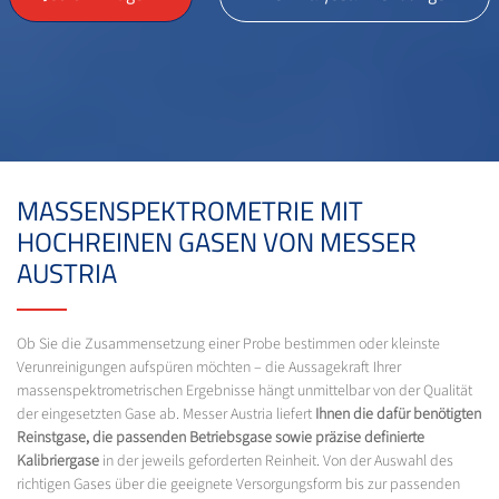
MASSENSPEKTROMETRIE MIT
HOCHREINEN GASEN VON MESSER
AUSTRIA
Ob Sie die Zusammensetzung einer Probe bestimmen oder kleinste
Verunreinigungen aufspüren möchten – die Aussagekraft Ihrer
massenspektrometrischen Ergebnisse hängt unmittelbar von der Qualität
der eingesetzten Gase ab. Messer Austria liefert
Ihnen die dafür benötigten
Reinstgase, die passenden Betriebsgase sowie präzise definierte
Kalibriergase
in der jeweils geforderten Reinheit. Von der Auswahl des
richtigen Gases über die geeignete Versorgungsform bis zur passenden