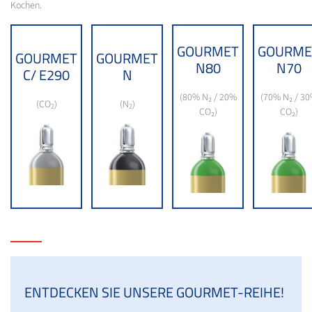
Kochen.
GOURMET
GOURME
GOURMET
GOURMET
N80
N70
C/ E290
N
(80% N₂ / 20%
(70% N₂ / 3
(CO
)
(N
)
2
2
CO₂)
CO₂)
ENTDECKEN SIE UNSERE GOURMET-REIHE!