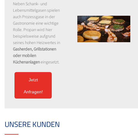
Neben Schank- und
Lebensmittelgasen spielen
auch Prozessgase in der
Gastronomie eine wichtige
Rolle. Propan wird hier
beispielsweise aufgrund
seines hohen Heizwertes in
Gasherden, Grillstationen
oder mobilen
Küchenanlagen
eingesetzt.
Jetzt
Anfragen!
UNSERE KUNDEN