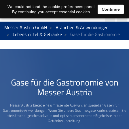
We could not load the cookie preferences panel.
Continue
By continuing you accept essential cookies.
Messer Austria GmbH
Branchen & Anwendungen
Lebensmittel & Getränke
Gase für die Gastronomie
Gase für die Gastronomie von
Messer Austria
Messer Austria bietet eine umfassende Auswahl an speziellen Gasen für
Gastronomie-Anwendungen. Wenn Sie unsere Gourmetgase kaufen, erzielen Sie
stets frische, geschmackvolle und optisch ansprechende Ergebnisse in der
Getränkezubereitung.