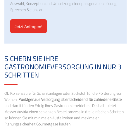
Auswahl, Konzeption und Umsetzung einer passgenauen Lösung.
Sprechen Sie uns an.
Jetzt Anfragen!
SICHERN SIE IHRE
GASTRONOMIEVERSORGUNG IN NUR 3
SCHRITTEN
Ob Kohlensäure für Schankanlagen oder Stickstoff für die Förderung von
Weinen:
Punktgenaue Versorgung ist entscheidend für zufriedene Gäste
–
und damit für den Erfolg Ihres Gastronomiebetriebes. Deshalb bietet
Messer Austria einen schlanken Bestellprozess in drei einfachen Schritten –
so können Sie mit minimalen Ausfallzeiten und maximaler
Planungssicherheit Gourmetgase kaufen.