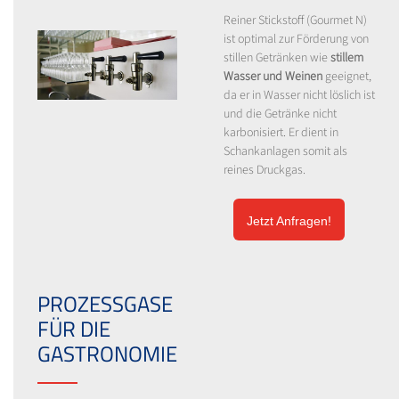
Reiner Stickstoff (Gourmet N)
ist optimal zur Förderung von
stillen Getränken wie
stillem
Wasser und Weinen
geeignet,
da er in Wasser nicht löslich ist
und die Getränke nicht
karbonisiert. Er dient in
Schankanlagen somit als
reines Druckgas.
Jetzt Anfragen!
PROZESSGASE
FÜR DIE
GASTRONOMIE