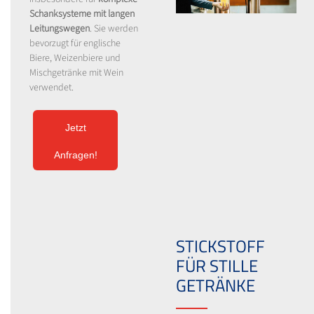
Schanksysteme mit langen
Leitungswegen
. Sie werden
bevorzugt für englische
Biere, Weizenbiere und
Mischgetränke mit Wein
verwendet.
Jetzt
Anfragen!
STICKSTOFF
FÜR STILLE
GETRÄNKE