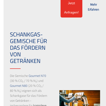
Jetzt
Mehr
Erfahren
Anfragen!
SCHANKGAS-
GEMISCHE FÜR
DAS FÖRDERN
VON
GETRÄNKEN
Die Gemische
Gourmet N70
(30 % CO₂ / 70 % N₂) und
Gourmet N80
(20 % CO₂ /
80 % N₂) eignen sich als
Schankgase für das Fördern
von Getränken –
insbesondere für
komplexe