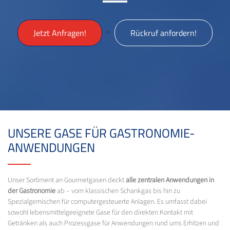
>
Jetzt Anfragen!
Rückruf anfordern!
UNSERE GASE FÜR GASTRONOMIE-
ANWENDUNGEN
Unser Sortiment an Gourmetgasen deckt
alle zentralen Anwendungen in
der Gastronomie
ab – vom klassischen Schankgas bis hin zu
Spezialgemischen für computergesteuerte Anlagen. Es umfasst dabei
sowohl lebensmittelgeeignete Gase für den direkten Kontakt mit
Getränken als auch Prozessgase für Anwendungen rund ums Erhitzen und