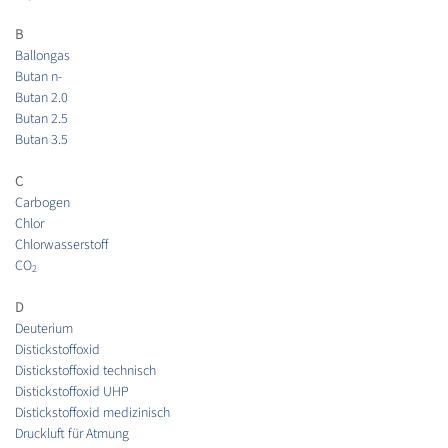
B
Ballongas
Butan n-
Butan 2.0
Butan 2.5
Butan 3.5
C
Carbogen
Chlor
Chlorwasserstoff
CO
2
D
Deuterium
Distickstoffoxid
Distickstoffoxid technisch
Distickstoffoxid UHP
Distickstoffoxid medizinisch
Druckluft für Atmung