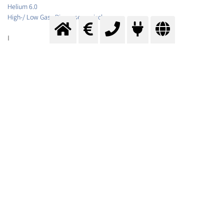
Helium 6.0
High-/ Low Gas, Diagnosegemische
I
Inergen
Inoxline
Inoxline C2
Inoxline H2
Inoxline H5
Inoxline H7
Inoxline H35
Inoxline He30 H2 C
Inoxline He15 C2
Inoxline He3 H1
Inoxline N2-AT
Inoxline N3 H
Inoxline X2
Isobutan
Isobutan 2.5
Isobutan 3.5
Isobutylen